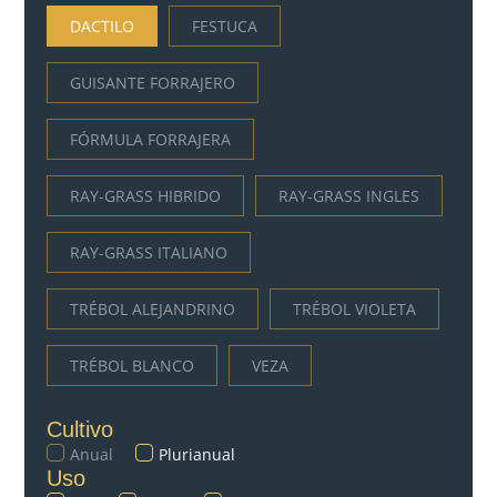
DACTILO
FESTUCA
GUISANTE FORRAJERO
FÓRMULA FORRAJERA
RAY-GRASS HIBRIDO
RAY-GRASS INGLES
RAY-GRASS ITALIANO
TRÉBOL ALEJANDRINO
TRÉBOL VIOLETA
TRÉBOL BLANCO
VEZA
Cultivo
Anual
Plurianual
Uso