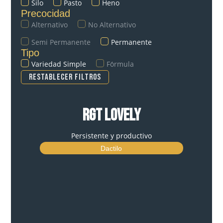
Silo
Pasto
Heno
Precocidad
Alternativo
No Alternativo
Semi Permanente
Permanente
Tipo
Variedad Simple
Fо́rmula
Restablecer filtros
RGT LOVELY
Persistente y productivo
Dactilo