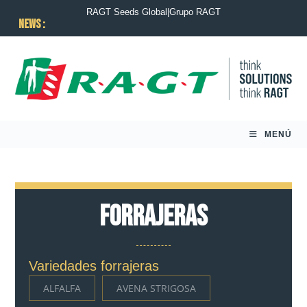
RAGT Seeds Global
|
Grupo RAGT
News :
MENÚ
Forrajeras
Variedades forrajeras
ALFALFA
AVENA STRIGOSA