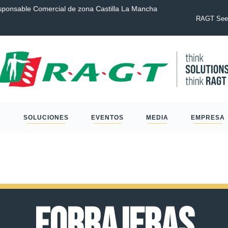
sponsable Comercial de zona Castilla La Mancha
COMUNICADO D
RAGT del neg
RAGT Seed
SOLUCIONES
EVENTOS
MEDIA
EMPRESA
Forrajeras