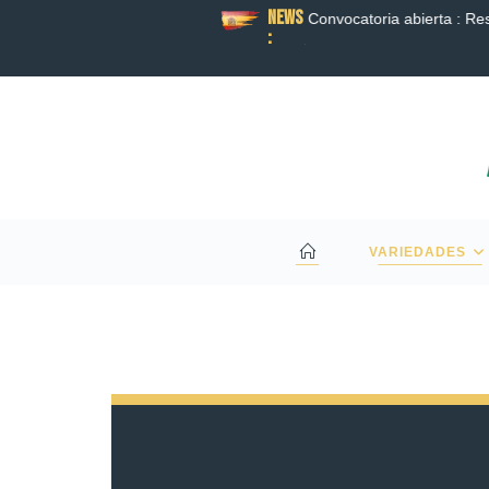
News
BORACIÓN ENTRE RAGT Y BAYER PARA
Convocatoria abierta : Re
:
HÍBRIDO DA UN NUEVO PASO ADELANTE.
VARIEDADES