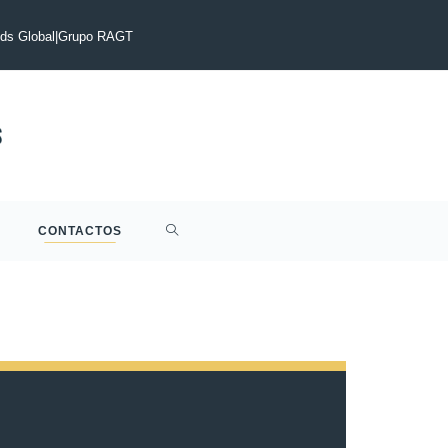
E PRENSA : Acuerdo alcanzado para la adquisición por parte de
ocio de semillas de cebada maltera de dos carreras de Syngenta
s Global
|
Grupo RAGT
CONTACTOS