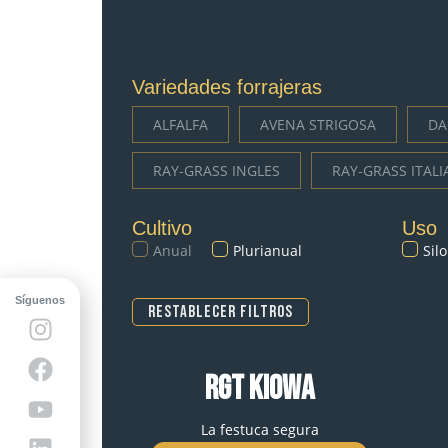
Variedades forrajeras
ALFALFA
AVENA STRIGOSA
DA
RAY-GRASS INGLES
RAY-GRASS ITAL
Cultivo
Uso
Anual
Plurianual
Silo
Síguenos
Restablecer filtros
RGT KIOWA
La festuca segura