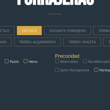
CTILO
FESTUCA
GUISANTE FORRAJERO
FÓRMU
IANO
TRÉBOL ALEJANDRINO
TRÉBOL VIOLETA
Precocidad
Pasto
Heno
Alternativo
No Alternati
Semi Permanente
Perma