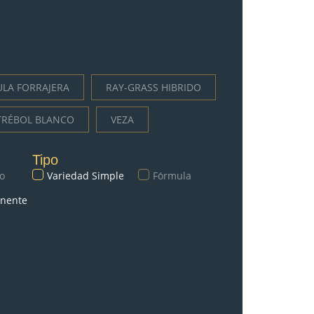
LA FORRAJERA
RAY-GRASS HIBRIDO
TRÉBOL BLANCO
VEZA
Tipo
vo
Variedad Simple
Fо́rmula
nente