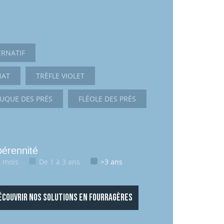
ERNATIF
NAT
TRÈFLE VIOLET
TUQUE DES PRÉS
FLÉOLE DES PRÉS
pérennité
 mois
De 1 à 3 ans
>3 ans
ÉCOUVRIR NOS SOLUTIONS EN FOURRAGÈRES