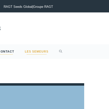
, Céréales à paille et Protéagineux…
Sclérotinia du Colza :
RAGT Seeds Global
|
Groupe RAGT
CONTACT
LES SEMEURS