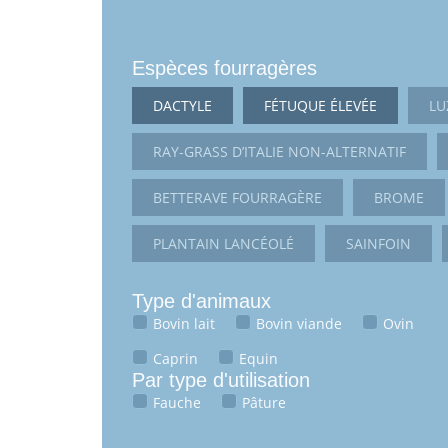
Espèces fourragères
DACTYLE
FÉTUQUE ÉLEVÉE
LU
RAY-GRASS D’ITALIE NON-ALTERNATIF
BETTERAVE FOURRAGÈRE
BROME
PLANTAIN LANCÉOLÉ
SAINFOIN
Type d'animaux
Bovin lait
Bovin viande
Ovin
Caprin
Equin
Par type d'utilisation
Fauche
Pâture