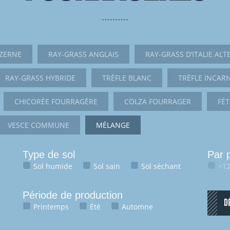
ZERNE
RAY-GRASS ANGLAIS
RAY-GRASS D’ITALIE ALT
RAY-GRASS HYBRIDE
TRÈFLE BLANC
TRÈFLE INCAR
CHICORÉE FOURRAGÈRE
COLZA FOURRAGER
FÉ
VESCE COMMUNE
MÉLANGE
Type de sol
Par 
Sol humide
Sol sain
Sol séchant
<12
Période de production
D
Printemps
Été
Automne