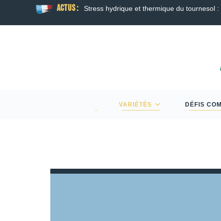
ACTUS :
e du tournesol : faire le point à l’approche de la floraison
VARIÉTÉS
DÉFIS CO