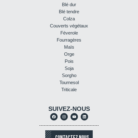
Blé dur
Blé tendre
Colza
Couverts végétaux
Féverole
Fourragères
Maïs
Orge
Pois
Soja
Sorgho
Tournesol
Triticale
SUIVEZ-NOUS
CONTACTEZ NOUS