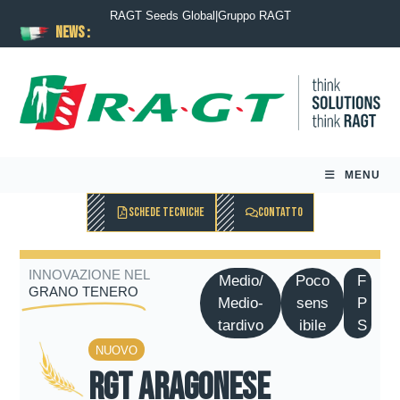
RAGT Seeds Global
|
Gruppo RAGT
News :
MENU
SCHEDE TECNICHE
CONTATTO
INNOVAZIONE NEL
Medio/
Poco
F
GRANO TENERO
Medio-
sens
P
tardivo
ibile
S
NUOVO
RGT ARAGONESE