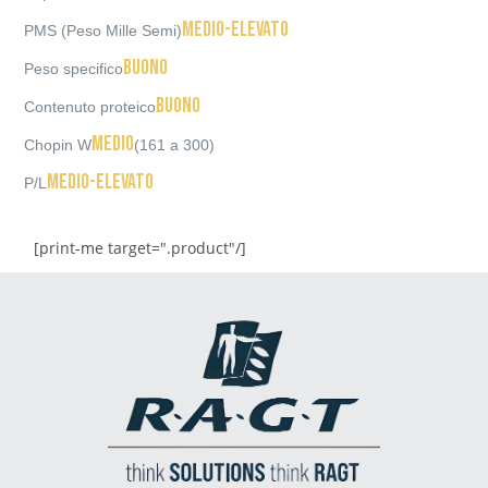
Medio-elevato
PMS (Peso Mille Semi)
Buono
Peso specifico
Buono
Contenuto proteico
Medio
Chopin W
(161 a 300)
Medio-elevato
P/L
[print-me target=".product"/]