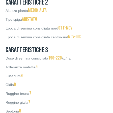
Caratteristiche 2
Medio-alta
Altezza pianta
Aristato
Tipo spiga
Ott-Nov
Epoca di semina consigliata nord
Nov-Dic
Epoca di semina consigliata centro-sud
Caratteristiche 3
190-220
Dose di semina consigliata
kg/ha
9
Tolleranza malattie
9
Fusarium
9
Oidio
7
Ruggine bruna
7
Ruggine gialla
8
Septoria