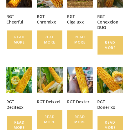
RGT
RGT
RGT
RGT
Cheerful
Chromixx
Cigaluxx
Conexxion
DUO
READ
READ
READ
MORE
MORE
MORE
READ
MORE
RGT
RGT Deixxel
RGT Dexter
RGT
Decitexx
Donerixx
READ
READ
MORE
MORE
READ
READ
MORE
MORE