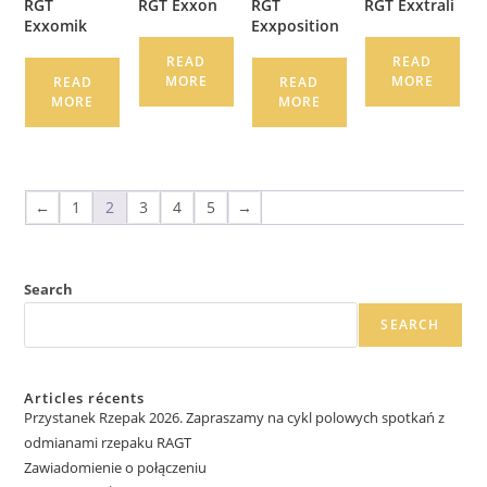
RGT
RGT Exxon
RGT
RGT Exxtrali
Exxomik
Exxposition
READ
READ
MORE
MORE
READ
READ
MORE
MORE
←
1
2
3
4
5
→
Search
SEARCH
Articles récents
Przystanek Rzepak 2026. Zapraszamy na cykl polowych spotkań z
odmianami rzepaku RAGT
Zawiadomienie o połączeniu