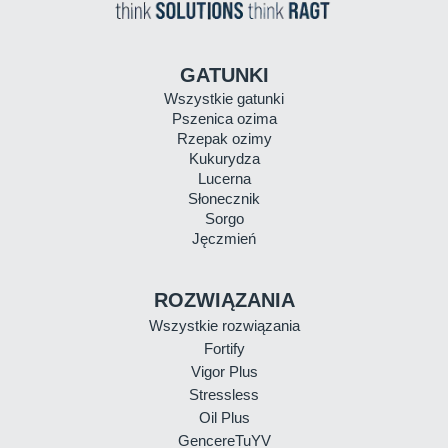
GATUNKI
Wszystkie gatunki
Pszenica ozima
Rzepak ozimy
Kukurydza
Lucerna
Słonecznik
Sorgo
Jęczmień
ROZWIĄZANIA
Wszystkie rozwiązania
Fortify
Vigor Plus
Stressless
Oil Plus
GencereTuYV