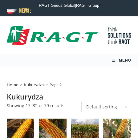
RAGT Seeds Global
|
RAGT Group
News :
MENU
Home
>
Kukurydza
>
Page 2
Kukurydza
Showing 17–32 of 79 results
Default sorting