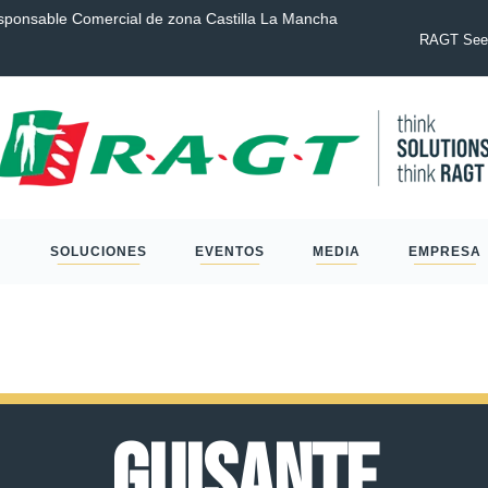
sponsable Comercial de zona Castilla La Mancha
COMUNICADO D
RAGT del neg
RAGT Seed
SOLUCIONES
EVENTOS
MEDIA
EMPRESA
Guisante