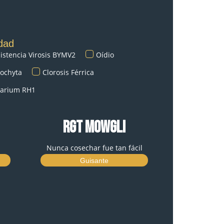
dad
istencia Virosis BYMV2
Oídio
ochyta
Clorosis Férrica
sarium RH1
RGT MOWGLI
Nunca cosechar fue tan fácil
Guisante