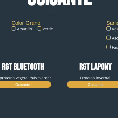
Color Grano
Sani
Amarillo
Verde
Res
Asc
Fu
RGT BLUETOOTH
RGT LAPONY
 proteína vegetal más "verde"
Proteína invernal
Guisante
Guisante