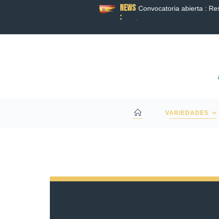
News
BORACIÓN ENTRE RAGT Y BAYER PARA
Convocatoria abierta : Re
:
HÍBRIDO DA UN NUEVO PASO ADELANTE.
VARIEDADES