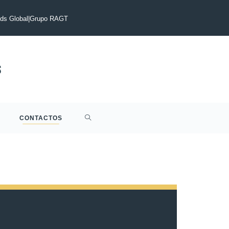
E PRENSA : Acuerdo alcanzado para la adquisición por parte de
ocio de semillas de cebada maltera de dos carreras de Syngenta
s Global
|
Grupo RAGT
CONTACTOS