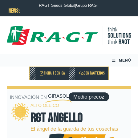
RAGT Seeds Global
|
Grupo RAGT
News :
MENÚ
FICHA TÉCNICA
CONTÁCTENOS
GIRASOL
Medio precoz
INNOVACIÓN EN
ALTO OLEICO
RGT ANGELLO
El ángel de la guarda de tus cosechas