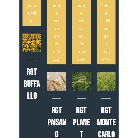
ucto
ient
ient
ient
simil
e
e
e
ar
culti
culti
culti
vo
vo
vo
en
en
en
la
la
la
rota
rota
rota
ción
ción
ción
RGT
BUFFA
LLO
RGT
RGT
RGT
PAISAN
PLANE
MONTE
O
T
CARLO