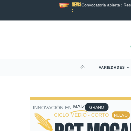
News
BORACIÓN ENTRE RAGT Y BAYER PARA
Convocatoria abierta : Re
:
HÍBRIDO DA UN NUEVO PASO ADELANTE.
VARIEDADES
MAÍZ
INNOVACIÓN EN
GRANO
CICLO MEDIO - CORTO
NUEVO