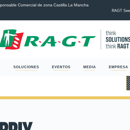
sponsable Comercial de zona Castilla La Mancha
COMUNICADO D
RAGT del neg
RAGT Seed
SOLUCIONES
EVENTOS
MEDIA
EMPRESA