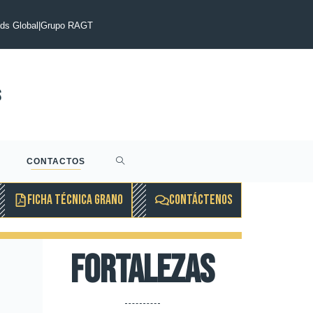
E PRENSA : Acuerdo alcanzado para la adquisición por parte de
ocio de semillas de cebada maltera de dos carreras de Syngenta
s Global
|
Grupo RAGT
CONTACTOS
FICHA TÉCNICA GRANO
CONTÁCTENOS
Fortalezas