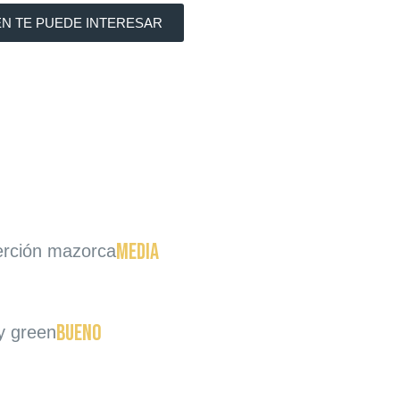
ÉN TE PUEDE INTERESAR
Media
erción mazorca
Bueno
y green