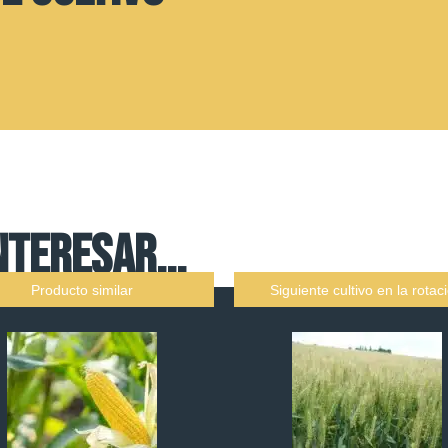
NTERESAR...
Producto similar
Siguiente cultivo en la rotac