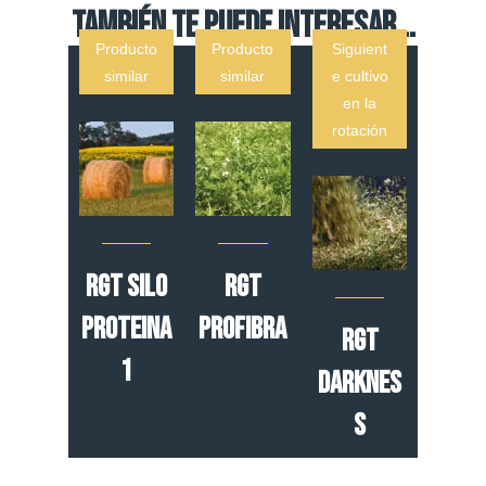
TAMBIÉN TE PUEDE INTERESAR...
Producto
Producto
Siguient
similar
similar
e cultivo
en la
rotación
RGT SILO
RGT
PROTEINA
PROFIBRA
RGT
1
DARKNES
S