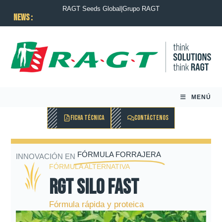
RAGT Seeds Global
|
Grupo RAGT
News :
MENÚ
FICHA TÉCNICA
CONTÁCTENOS
FÓRMULA FORRAJERA
INNOVACIÓN EN
FÓRMULA ALTERNATIVA
RGT SILO FAST
Fórmula rápida y proteica