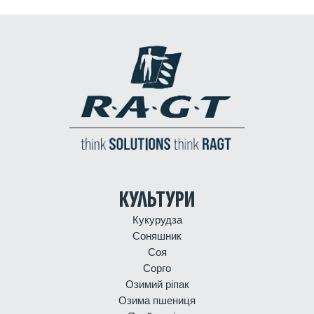
КУЛЬТУРИ
Кукурудза
Соняшник
Соя
Сорго
Озимий ріпак
Озима пшениця