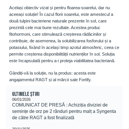
Același obiectiv vizat și pentru floarea-soarelui, dar nu
aceeași soluție! În cazul florii soarelui, este amestecul a
două tulpini bacteriene naturale prezente în sol, care
prezintă cele mai bune rezultate. Acestea produc
fitohormoni, care stimulează creșterea rădăcinilor și
contribuie, de asemenea, la solubilizarea fosforului și a
potasiului, fixând în același timp azotul atmosferic, ceea ce
permite creșterea disponibilității nutrienților în sol. Soluția
este încapsulată pentru a-i proteja viabilitatea bacteriană.
Gândiți-vă la soluție, nu la produs: acesta este
angajamentul RAGT și al mărcii sale Fortify.
Ultimele știri
06/01/2026
COMUNICAT DE PRESĂ : Achiziția diviziei de
semințe de orz pe 2 rânduri pentru malț a Syngenta
de către RAGT a fost finalizată