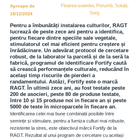
Floarea-soarelui
,
Porumb
,
Soluții
,
Aproape de
Sorg
18/12/2024
Pentru a îmbunătăți instalarea culturilor, RAGT
lucrează de peste zece ani pentru a identifica,
pentru fiecare dintre speciile sale vegetale,
stimulatorul cel mai eficient pentru creștere și
înrădăcinare. Un adevărat protocol de cercetare
robust, de la laborator la parcelă și de la seră la
fabrică, programul de identificare Fortify caută
să crească performanțele culturale, reducând în
același timp riscurile de pierderi a
randamentului. Astăzi, Fortify este o marcă
RAGT. În ultimii zece ani, au fost testate peste
200 de asocieri, peste 80 de produse testate,
între 10 și 15 produse noi in fiecare an și peste
5000 de teste în microparcele în fiecare an.
Identificarea celei mai bune combinații posibile între
semințe și stimulare, pentru a furniza culturi mai robuste,
rezistente la stres, este obiectivul mărcii Fortify de la
RAGT. Rezultat al unui program de cercetare cu același