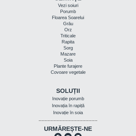
Vezi soiuri
Porumb
Floarea Soarelui
Grâu
Orz
Triticale
Rapita
Sorg
Mazare
Soia
Plante furajere
Covoare vegetale
SOLUȚII
Inovație porumb
Inovația în rapiță
Inovație în soia
URMĂREȘTE-NE