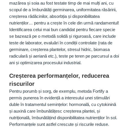
mazărea și soia au fost testate timp de mai mulți ani, cu
scopul de a îmbunătăți germinarea, uniformitatea răsăririi,
creșterea rădăcinilor, absorbția și disponibilitatea
nutrienților… pentru a crește în cele din urmă randamentul!
Identificarea celui mai bun candidat pentru fiecare specie
se bazează pe o metodă solidă și riguroasă, care include
teste de laborator, evaluări în condiții controlate (rata de
germinare, creșterea plantelor, stresul hidric, biomasa
radiculară și aeriană etc.), teste pe teren pe parcursul a doi
ani și optimizarea procesului industrial.
Creșterea performanțelor, reducerea
riscurilor
Pentru porumb și sorg, de exemplu, metoda Fortify a
permis punerea în evidență a interesului unei stimulări
duble în tratamentul semințelor: hormonală, cu cytokinină
și auxină care îmbunătățesc creșterea plantei, și
nutrițională, îmbunătățind disponibilitatea nutrienților în sol.
Performanțele sunt astfel crescute și riscurile reduse.