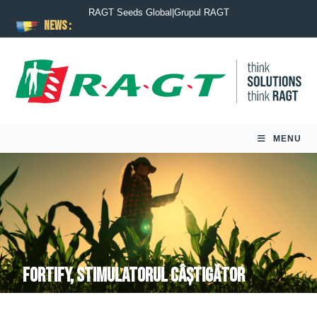
RAGT Seeds Global
|
Grupul RAGT
News :
MENU
Fortify, stimulatorul câștigător