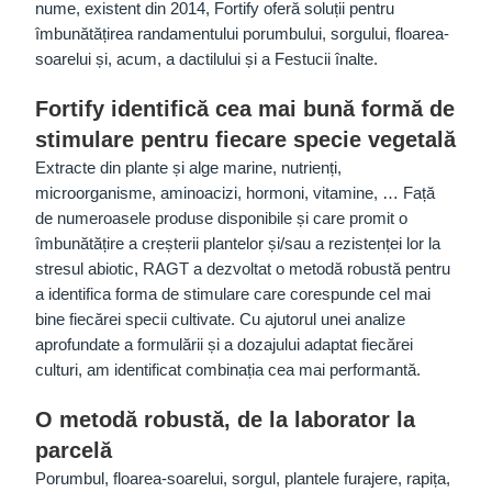
nume, existent din 2014, Fortify oferă soluții pentru
îmbunătățirea randamentului porumbului, sorgului, floarea-
soarelui și, acum, a dactilului și a Festucii înalte.
Fortify identifică cea mai bună formă de
stimulare pentru fiecare specie vegetală
Extracte din plante și alge marine, nutrienți,
microorganisme, aminoacizi, hormoni, vitamine, … Față
de numeroasele produse disponibile și care promit o
îmbunătățire a creșterii plantelor și/sau a rezistenței lor la
stresul abiotic, RAGT a dezvoltat o metodă robustă pentru
a identifica forma de stimulare care corespunde cel mai
bine fiecărei specii cultivate. Cu ajutorul unei analize
aprofundate a formulării și a dozajului adaptat fiecărei
culturi, am identificat combinația cea mai performantă.
O metodă robustă, de la laborator la
parcelă
Porumbul, floarea-soarelui, sorgul, plantele furajere, rapița,