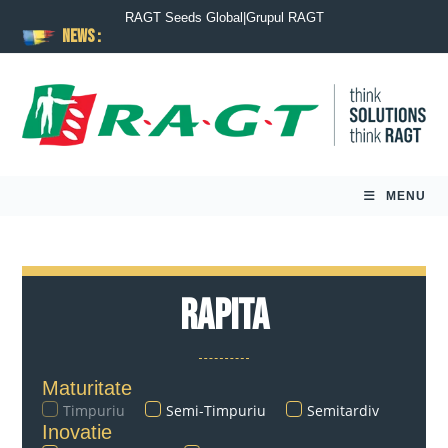
RAGT Seeds Global
|
Grupul RAGT
News :
MENU
Rapita
Maturitate
Timpuriu
Semi-Timpuriu
Semitardiv
Inovatie