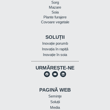
Sorg
Mazare
Soia
Plante furajere
Covoare vegetale
SOLUȚII
Inovație porumb
Inovația în rapiță
Inovație în soia
URMĂREȘTE-NE
PAGINĂ WEB
Seminţe
Soluții
Media