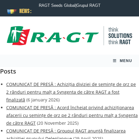
RAGT Seeds Global
|
Grupul RAGT
News :
MENU
Posts
COMUNICAT DE PRESĂ : Achiziția diviziei de semințe de orz pe
2 rânduri pentru malț a Syngenta de către RAGT a fost
finalizată
(6 January 2026)
COMUNICAT DE PRESĂ : Acord încheiat privind achiziționarea
afacerii cu semințe de orz pe 2 rânduri pentru malț a Syngenta
de către RAGT
(20 November 2025)
COMUNICAT DE PRESĂ : Groupul RAGT anunţă finalizarea
achiziţiei grupului Deleplanque
(29 April 2025)