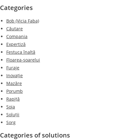
Categories
Bob (Vicia Faba)
Căutare
Compania
Expertiză
Festuca înaltă
Floarea-soarelui
Furaje
Inovație
Mazăre
Porumb
Rapiță
Soia
Soluții
Sorg
Categories of solutions