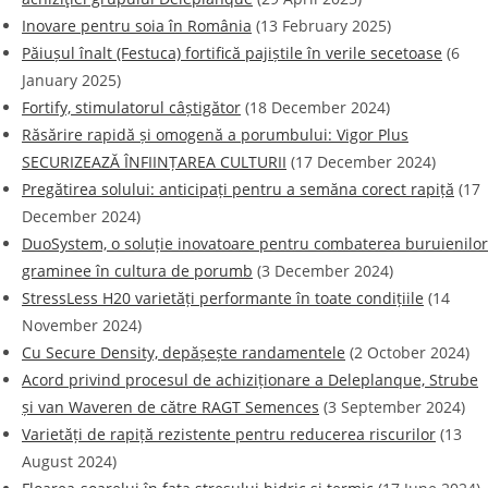
Inovare pentru soia în România
(13 February 2025)
Păiușul înalt (Festuca) fortifică pajiștile în verile secetoase
(6
January 2025)
Fortify, stimulatorul câștigător
(18 December 2024)
Răsărire rapidă și omogenă a porumbului: Vigor Plus
SECURIZEAZĂ ÎNFIINȚAREA CULTURII
(17 December 2024)
Pregătirea solului: anticipați pentru a semăna corect rapiță
(17
December 2024)
DuoSystem, o soluție inovatoare pentru combaterea buruienilor
graminee în cultura de porumb
(3 December 2024)
StressLess H20 varietăți performante în toate condițiile
(14
November 2024)
Cu Secure Density, depășește randamentele
(2 October 2024)
Acord privind procesul de achiziționare a Deleplanque, Strube
și van Waveren de către RAGT Semences
(3 September 2024)
Varietăți de rapiță rezistente pentru reducerea riscurilor
(13
August 2024)