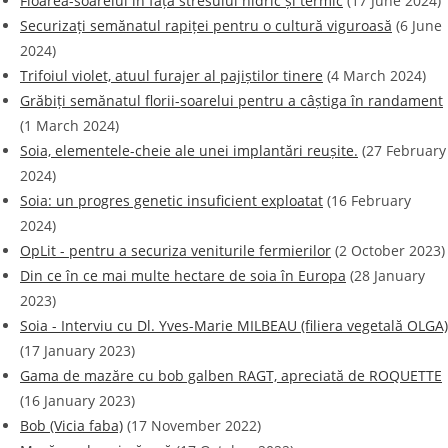
Floarea-soarelui în fața stresului hidric și termic
(17 June 2024)
Securizați semănatul rapiței pentru o cultură viguroasă
(6 June
2024)
Trifoiul violet, atuul furajer al pajiștilor tinere
(4 March 2024)
Grăbiți semănatul florii-soarelui pentru a câștiga în randament
(1 March 2024)
Soia, elementele-cheie ale unei implantări reușite.
(27 February
2024)
Soia: un progres genetic insuficient exploatat
(16 February
2024)
OpLit - pentru a securiza veniturile fermierilor
(2 October 2023)
Din ce în ce mai multe hectare de soia în Europa
(28 January
2023)
Soia - Interviu cu Dl. Yves-Marie MILBEAU (filiera vegetală OLGA)
(17 January 2023)
Gama de mazăre cu bob galben RAGT, apreciată de ROQUETTE
(16 January 2023)
Bob (Vicia faba)
(17 November 2022)