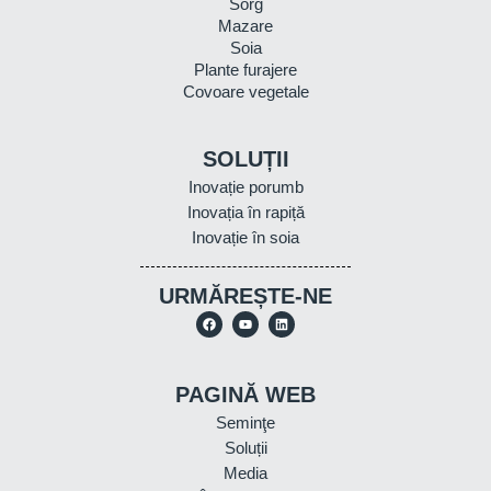
Sorg
Mazare
Soia
Plante furajere
Covoare vegetale
SOLUȚII
Inovație porumb
Inovația în rapiță
Inovație în soia
URMĂREȘTE-NE
PAGINĂ WEB
Seminţe
Soluții
Media