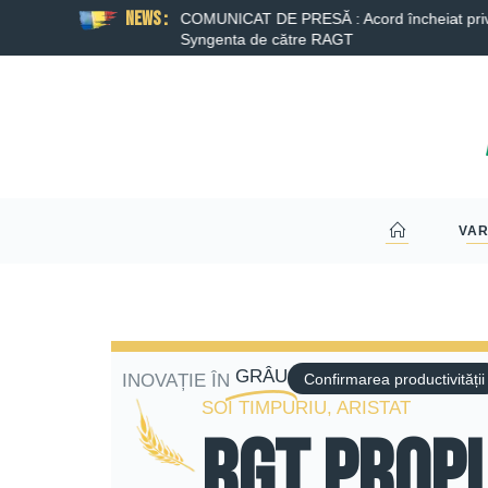
News :
nta de către RAGT a fost
COMUNICAT DE PRESĂ : Acord încheiat privind
Syngenta de către RAGT
VAR
GRÂU
INOVAȚIE ÎN
Confirmarea productivității
SOI TIMPURIU, ARISTAT
RGT PROP