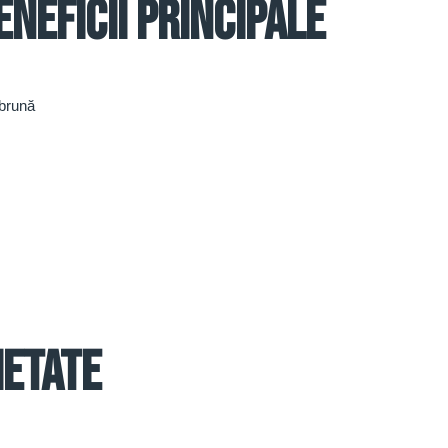
eneficii principale
 brună
ietate