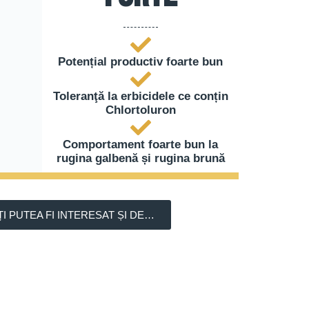
Potențial productiv foarte bun
Toleranţă la erbicidele ce conțin
Chlortoluron
Comportament foarte bun la
rugina galbenă și rugina brună
ȚI PUTEA FI INTERESAT ȘI DE…