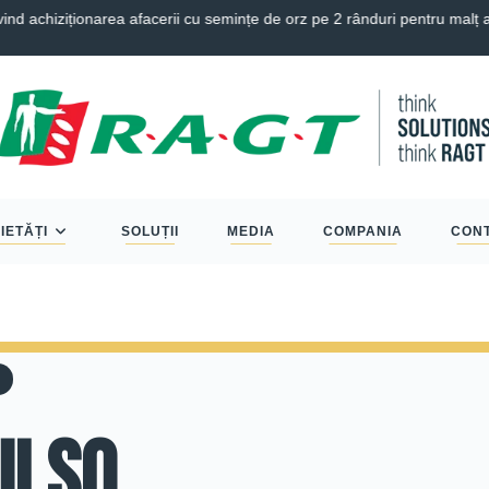
 achiziționarea afacerii cu semințe de orz pe 2 rânduri pentru malț 
IETĂȚI
SOLUȚII
MEDIA
COMPANIA
CON
ULSO