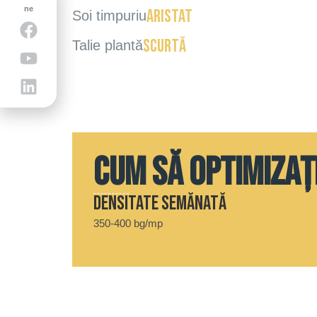
ne
aristat
Soi timpuriu
scurtă
Talie plantă
Cum să optimizaț
Densitate semănată
350-400 bg/mp