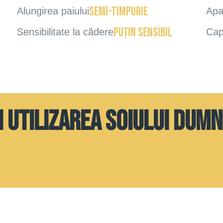
semi-timpurie
Alungirea paiului
Apar
puțin sensibil
Sensibilitate la cădere
Cap
i utilizarea soiului dum