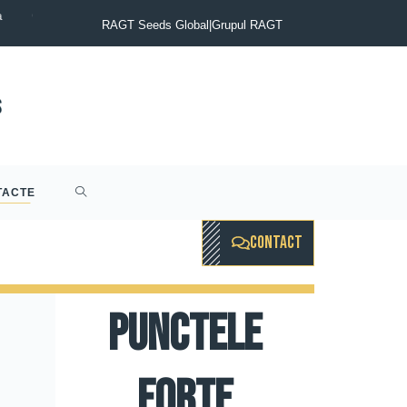
a
COMUNICAT DE PRESĂ : Groupul RAGT anunţă finalizarea achiziţ
RAGT Seeds Global
|
Grupul RAGT
TACTE
CONTACT
Punctele
forte