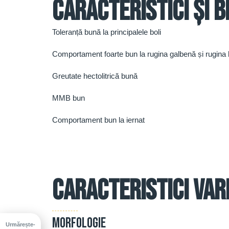
Caracteristici și b
Toleranță bună la principalele boli
Comportament foarte bun la rugina galbenă și rugina
Greutate hectolitrică bună
MMB bun
Comportament bun la iernat
Caracteristici var
Morfologie
Urmărește-