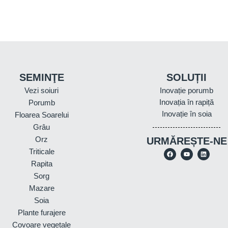
SEMINŢE
SOLUȚII
Vezi soiuri
Inovație porumb
Inovația în rapiță
Porumb
Inovație în soia
Floarea Soarelui
Grâu
Orz
URMĂREȘTE-NE
Triticale
Rapita
Sorg
Mazare
Soia
Plante furajere
Covoare vegetale