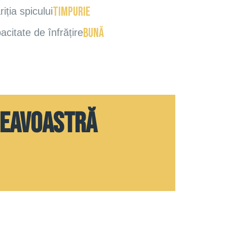
timpurie
iția spicului
bună
acitate de înfrățire
neavoastră