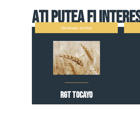
Ați putea fi intere
Varietate similar
RGT TOCAYO