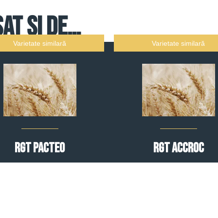
sat și de…
Varietate similară
Varietate similară
RGT PACTEO
RGT ACCROC