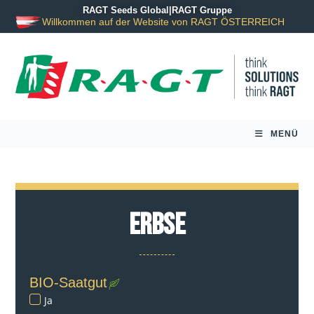
RAGT Seeds Global
|
RAGT Gruppe
Willkommen auf der Website von RAGT ÖSTERREICH
MENÜ
Erbse
BIO-Saatgut
Ja