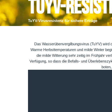
TuYV-Resist
TuYV-Virusresistenz für sichere Erträge
Das Wasserübenvergilbungsvirus (TuYV) wird du
Warme Herbsttemperaturen und milde Winter begünst
die milde Witterung sehr zeitig im Frühjahr v
Verfügung, so dass die Befalls- und Überlebenszyk
boten,