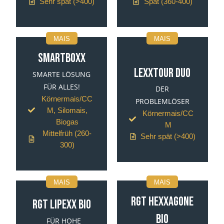
Sehr spät (>400)
Spät (360-400)
MAIS
MAIS
SMARTBOXX
LEXXTOUR DUO
SMARTE LÖSUNG
FÜR ALLES!
DER
Körnermais/CC
PROBLEMLÖSER
M, Silomais,
Körnermais/CC
Biogas
M
Mittelfrüh (260-
Sehr spät (>400)
300)
MAIS
MAIS
RGT HEXXAGONE
RGT LIPEXX BIO
BIO
FÜR HOHE