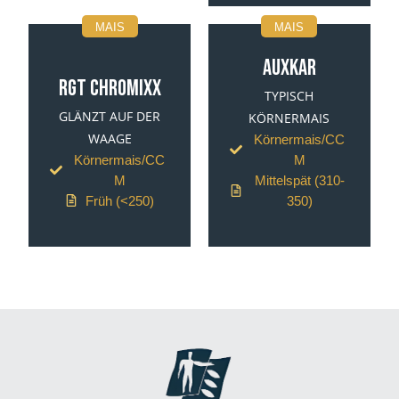
MAIS
MAIS
AUXKAR
RGT CHROMIXX
TYPISCH
GLÄNZT AUF DER
KÖRNERMAIS
WAAGE
Körnermais/CC
Körnermais/CC
M
M
Mittelspät (310-
Früh (<250)
350)