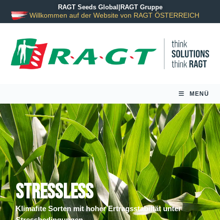
RAGT Seeds Global
|
RAGT Gruppe
Willkommen auf der Website von RAGT ÖSTERREICH
MENÜ
STRESSLESS
Klimafite Sorten mit hoher Ertragsstabiltät unter
Stressbedingungen