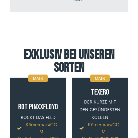
Exklusiv bei unseren
Sorten
MAIS
MAIS
TEXERO
DER KURZE MIT
RGT PINXXFLOYD
DEN GESÜNDESTEN
ROCKT DAS FELD
KOLBEN
Körnermais/CC
Körnermais/CC
M
M