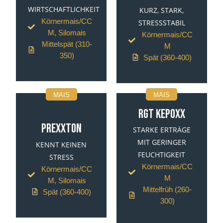
WIRTSCHAFTLICHKEIT
KURZ, STARK,
Körnermais/CC
STRESSSTABIL
M, Silomais
Körnermais/CC
Mittelspät (310-
M
350)
Spät (360-400)
MAIS
MAIS
RGT KEPOXX
PREXXTON
STARKE ERTRÄGE
MIT GERINGER
KENNT KEINEN
FEUCHTIGKEIT
STRESS
Körnermais/CC
Körnermais/CC
M
M, Silomais
Mittelfrüh (260-
Spät (360-400)
300)