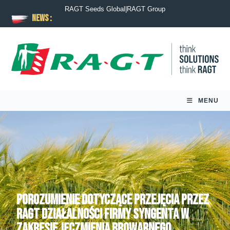
RAGT Seeds Global
|
RAGT Group
News :
MENU
Porozumienie dotyczące przejęcia przez
RAGT działalności firmy Syngenta w
zakresie jęczmienia browarnego