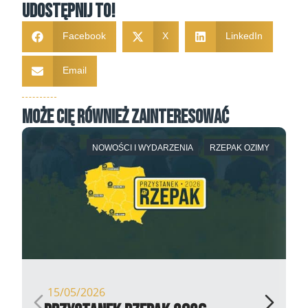
Udostępnij to!
Facebook
X
LinkedIn
Email
Może Cię również zainteresować
NOWOŚCI I WYDARZENIA
RZEPAK OZIMY
15/05/2026