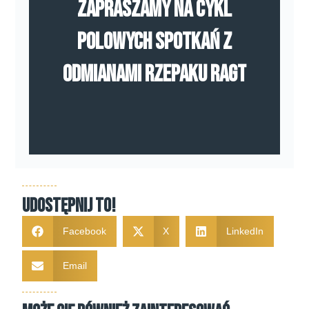
Zapraszamy na cykl
polowych spotkań z
odmianami rzepaku RAGT
Udostępnij to!
Facebook
X
LinkedIn
Email