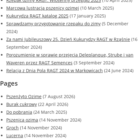
Rzepak ozimy RAGT. Wiosenny przegląd 2025
(10 April 2025)
Marcowa lustracja pszenicy ozimej
(10 March 2025)
Kukurydza RAGT katalog 2025
(17 January 2025)
Sprawdzamy przygotowanie rzepaku do zimy
(5 December
2024)
Za nami Jubileuszowy 25. Dzień Kukurydzy RAGT w Rząśnie
(16
September 2024)
Porozumienie w sprawie przejęcia Deleplanque, Strube i van
Waveren przez RAGT Semences
(3 September 2024)
Relacja z Dnia Pola RAGT 2024 w Markowicach
(24 June 2024)
Pages
Pszenżyto Ozime
(7 August 2026)
Burak cukrowy
(22 April 2026)
Do pobrania
(24 March 2025)
Pszenica ozima
(14 November 2024)
Groch
(14 November 2024)
Lucerna
(14 November 2024)