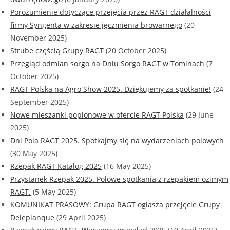
Porozumienie dotyczące przejęcia przez RAGT działalności
firmy Syngenta w zakresie jęczmienia browarnego
(20
November 2025)
Strube częścią Grupy RAGT
(20 October 2025)
Przegląd odmian sorgo na Dniu Sorgo RAGT w Tominach
(7
October 2025)
RAGT Polska na Agro Show 2025. Dziękujemy za spotkanie!
(24
September 2025)
Nowe mieszanki poplonowe w ofercie RAGT Polska
(29 June
2025)
Dni Pola RAGT 2025. Spotkajmy się na wydarzeniach polowych
(30 May 2025)
Rzepak RAGT Katalog 2025
(16 May 2025)
Przystanek Rzepak 2025. Polowe spotkania z rzepakiem ozimym
RAGT.
(5 May 2025)
KOMUNIKAT PRASOWY: Grupa RAGT ogłasza przejęcie Grupy
Deleplanque
(29 April 2025)