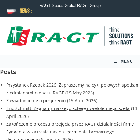
RAGT Seeds Global
|
RAGT Group
News :
MENU
Posts
Przystanek Rzepak 2026. Zapraszamy na cykl polowych spotkań
z odmianami rzepaku RAGT
(15 May 2026)
Zawiadomienie o połączeniu
(15 April 2026)
Eric Schmitt. Żegnamy naszego kolegę i wieloletniego szefa
(13
April 2026)
Zakończenie procesu przejęcia przez RAGT działalności firmy
Syngenta w zakresie nasion jęczmienia browarnego
dwurzędowego
(6 January 2026)