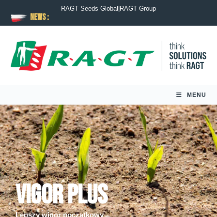
RAGT Seeds Global
|
RAGT Group
News :
MENU
Vigor Plus
Lepszy wigor początkowy