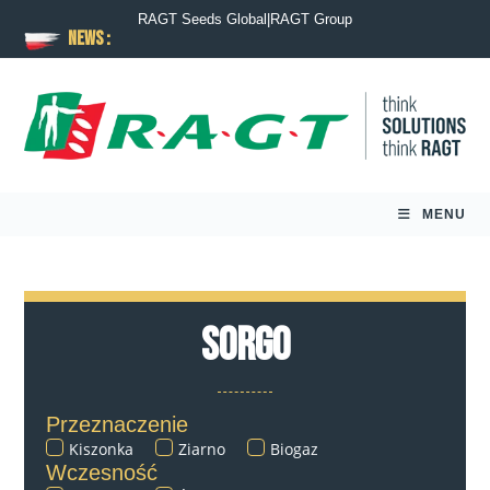
RAGT Seeds Global
|
RAGT Group
News :
MENU
Sorgo
Przeznaczenie
Kiszonka
Ziarno
Biogaz
Wczesność