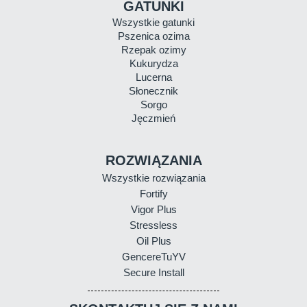
GATUNKI
Wszystkie gatunki
Pszenica ozima
Rzepak ozimy
Kukurydza
Lucerna
Słonecznik
Sorgo
Jęczmień
ROZWIĄZANIA
Wszystkie rozwiązania
Fortify
Vigor Plus
Stressless
Oil Plus
GencereTuYV
Secure Install