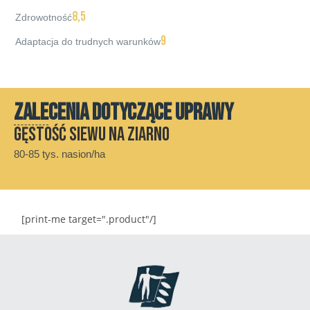
8,5
Zdrowotność
9
Adaptacja do trudnych warunków
ZALECENIA DOTYCZĄCE UPRAWY
Gęstość siewu na ziarno
80-85 tys. nasion/ha
[print-me target=".product"/]