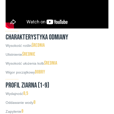
CHARAKTERYSTYKA ODMIANY
średnia
Wysokość roślin
średnie
Ulistnienie
średnia
Wysokość ułożenia kolb
dobry
Wigor początkowy
PROFIL ZIARNA (1-9)
8,5
Wydajność
8
Oddawanie wody
9
Zapylenie