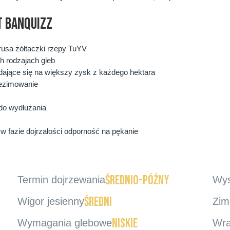
T BANQUIZZ
usa żółtaczki rzepy TuYV
h rodzajach gleb
adające się na większy zysk z każdego hektara
zezimowanie
do wydłużania
 fazie dojrzałości odporność na pękanie
średnio-późny
Termin dojrzewania
Wys
średni
Wigor jesienny
Zim
niskie
Wymagania glebowe
Wra