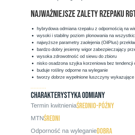
NAJWAŻNIEJSZE ZALETY RZEPAKU RG
hybrydowa odmiana rzepaku z odpornością na wir
wysoki i stabilny poziom plonowania na wszystkic
najwyższe parametry zaolejenia (OilPlus) przekł
bardzo dobry jesienny wigor zabezpieczający pr
wysoka zdrowotność od siewu do zbioru
nisko osadzona szyjka korzeniowa bez tendencji 
buduje rośliny odporne na wyleganie
tworzy dobrze wypełnione łuszczyny wykazujące w
CHARAKTERYSTYKA ODMIANY
średnio-późny
Termin kwitnienia
średni
MTN
dobra
Odporność na wyleganie