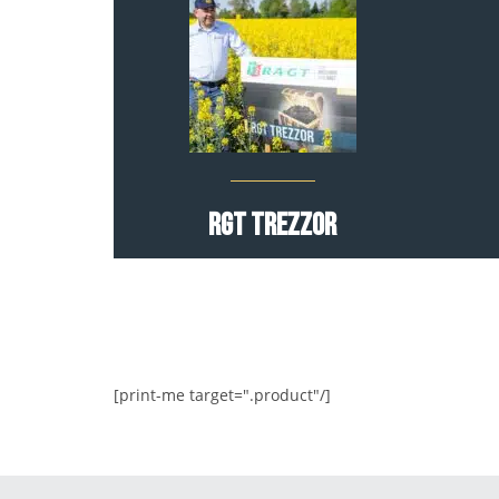
RGT Trezzor
[print-me target=".product"/]