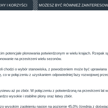
HY I KORZYŚCI
MOŻESZ BYĆ RÓWNIEŻ ZAINTERESO
m potencjale plonowania potwierdzonym w wielu krajach. Rzepak s
nowanie na przestrzeni wielu sezonów.
eli chodzi o wybór stanowiska, z powodzeniem może być uprawiana n
tę, co w połączeniu z uzyskaniem odpowiedniej fazy rozwojowej pr
ewu aż po zbiór. W połączeniu z potwierdzoną na przestrzeni lat w
dzo wysokie i stabilne plony oraz łatwy zbiór.
ardzo wysokim zaolejeniu nasion na poziomie 45,0% (średnia z do