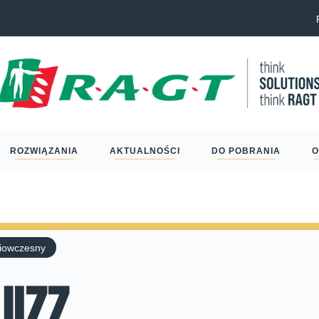
Eric Schm
ROZWIĄZANIA
AKTUALNOŚCI
DO POBRANIA
O
iowczesny
uizz