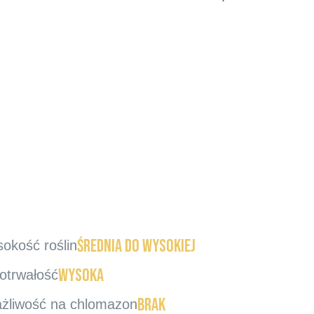
średnia do wysokiej
okość roślin
wysoka
otrwałość
brak
żliwość na chlomazon