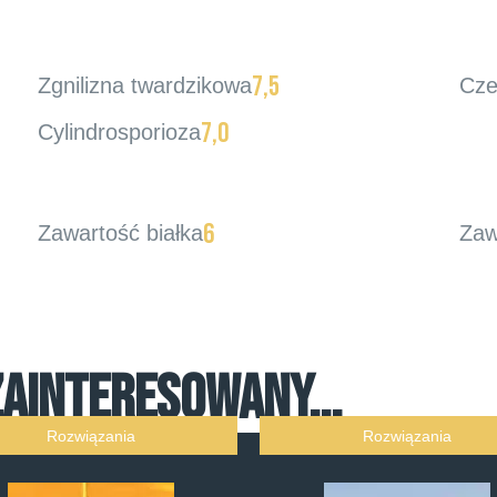
7,5
Zgnilizna twardzikowa
Cze
7,0
Cylindrosporioza
6
Zawartość białka
Zaw
ZAINTERESOWANY...
Rozwiązania
Rozwiązania