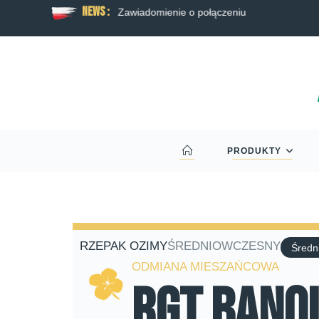
News :
 rzepaku RAGT
Zawiadomienie o połączeniu
PRODUKTY
RZEPAK OZIMY
ŚREDNIOWCZESNY
Średn
ODMIANA MIESZAŃCOWA
RGT Banq