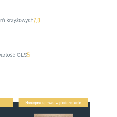
7,0
rń krzyżowych
5
artość GLS
Następna uprawa w płodozmianie