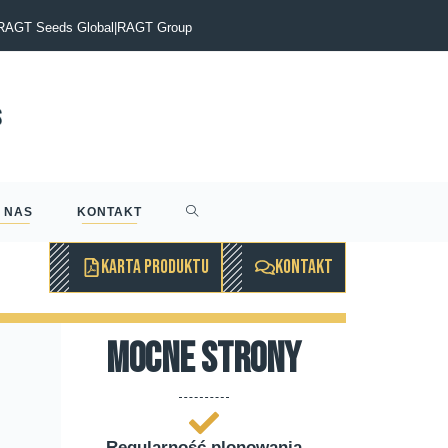
itt. Żegnamy naszego kolegę i wieloletniego szefa
RAGT Seeds Global
|
RAGT Group
 NAS
KONTAKT
KARTA PRODUKTU
KONTAKT
mocne strony
Regularność plonowania