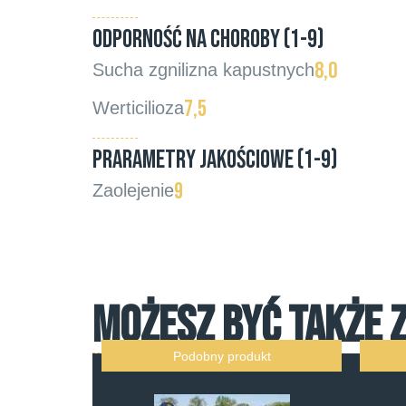
ODPORNOŚĆ NA CHOROBY (1-9)
8,0
Sucha zgnilizna kapustnych
7,5
Werticilioza
PRARAMETRY JAKOŚCIOWE (1-9)
9
Zaolejenie
MOŻESZ BYĆ TAKŻE 
Podobny produkt