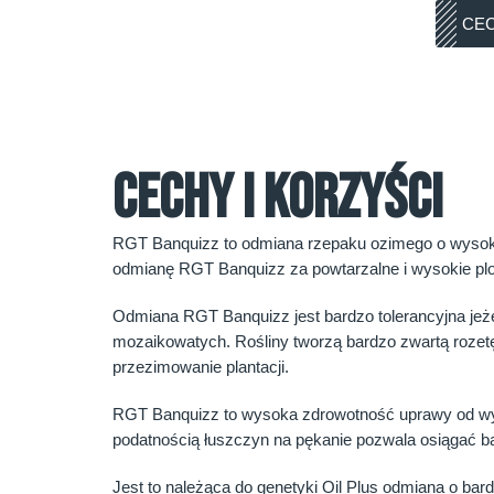
CEC
CECHY I KORZYŚCI
RGT Banquizz to odmiana rzepaku ozimego o wysoki
odmianę RGT Banquizz za powtarzalne i wysokie plo
Odmiana RGT Banquizz jest bardzo tolerancyjna jeż
mozaikowatych. Rośliny tworzą bardzo zwartą roze
przezimowanie plantacji.
RGT Banquizz to wysoka zdrowotność uprawy od wysi
podatnością łuszczyn na pękanie pozwala osiągać bar
Jest to należąca do genetyki Oil Plus odmiana o b