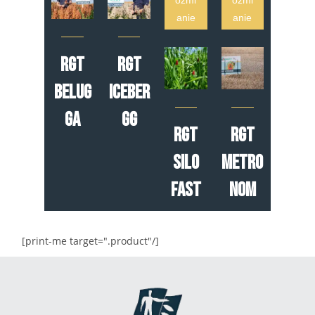
anie
anie
RGT
RGT
Belug
Iceber
ga
gg
RGT
RGT
Silo
Metro
Fast
nom
[print-me target=".product"/]