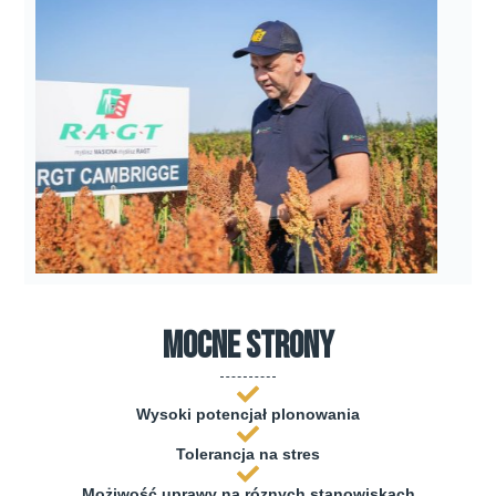
mocne strony
Wysoki potencjał plonowania
Tolerancja na stres
Możiwość uprawy na róznych stanowiskach