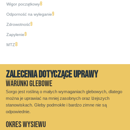
8
Wigor początkowy
9
Odporność na wyleganie
9
Zdrowotność
9
Zapylenie
8
MTZ
ZALECENIA DOTYCZĄCE UPRAWY
Warunki glebowe
Sorgo jest rośliną o małych wymaganiach glebowych, dlatego
można je uprawiać na mniej zasobnych oraz lżejszych
stanowiskach. Gleby podmokłe i bardzo zimne nie są
odpowiednie.
Okres wysiewu