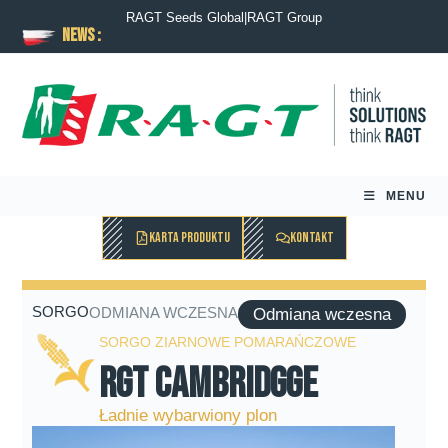
RAGT Seeds Global
|
RAGT Group
News :
MENU
KARTA PRODUKTU
KONTAKT
SORGO
ODMIANA WCZESNA
Odmiana wczesna
SORGO ZIARNOWE POMARAŃCZOWE
RGT Cambridgge
Ładnie wybarwiony plon