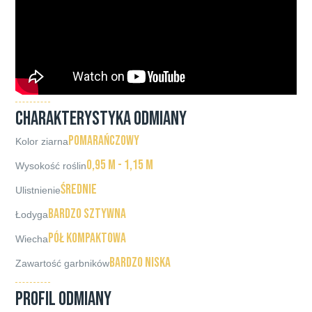
CHARAKTERYSTYKA ODMIANY
pomarańczowy
Kolor ziarna
0,95 m - 1,15 m
Wysokość roślin
średnie
Ulistnienie
bardzo sztywna
Łodyga
pół kompaktowa
Wiecha
bardzo niska
Zawartość garbników
PROFIL ODMIANY