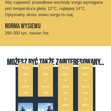
Aby zapewnić prawidłowe wschody sorgo wymagana
jest temperatura gleby 12°C, najlepiej 14°C.
Optymalny okres siewu sorgo to maj.
Norma wysiewu
290-350 tys. nasion /ha
MOŻESZ BYĆ TAKŻE ZAINTERESOWANY...
Pod
Pod
Nast
Nast
obn
obn
ępn
ępn
y
y
a
a
prod
prod
upra
upra
ukt
ukt
wa
wa
w
w
płod
płod
ozmi
ozmi