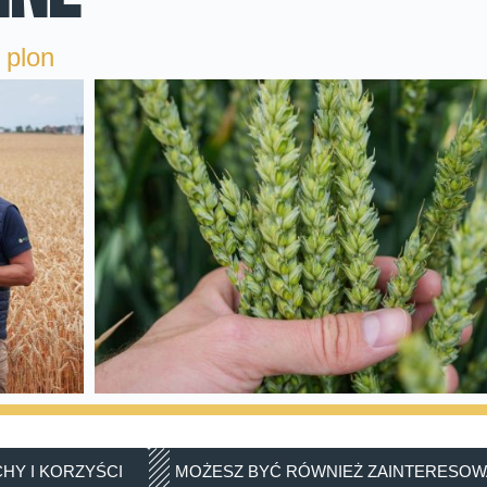
 plon
HY I KORZYŚCI
MOŻESZ BYĆ RÓWNIEŻ ZAINTERESO