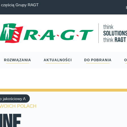
Przegląd
ROZWIĄZANIA
AKTUALNOŚCI
DO POBRANIA
O
p jakościowy A
TWOICH POLACH
nne