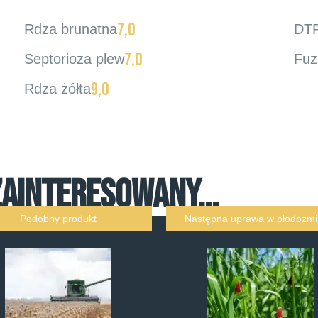
7,0
Rdza brunatna
DT
7,0
Septorioza plew
Fuz
9,0
Rdza żółta
ZAINTERESOWANY...
Podobny produkt
Następna uprawa w płodozmi