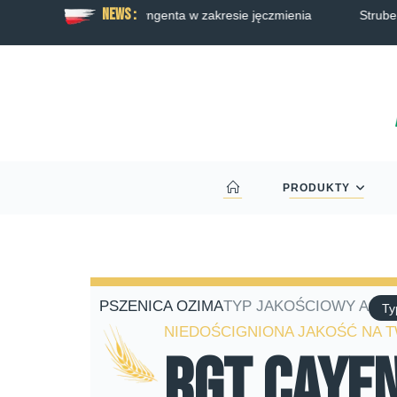
News :
akresie jęczmienia
Strube częścią Grupy RAGT
PRODUKTY
PSZENICA OZIMA
TYP JAKOŚCIOWY A
Ty
NIEDOŚCIGNIONA JAKOŚĆ NA 
RGT Caye