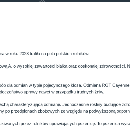
w roku 2023 trafiła na pola polskich rolników.
ą A, o wysokiej zawartości białka oraz doskonałej zdrowotności. 
b dla odmian w typie pojedynczego kłosa. Odmiana RGT Cayenne cec
zpieczeństwo uprawy nawet w przypadku trudnych żniw.
chą charakteryzującą odmianę. Jednocześnie rośliny budujące zdr
any po przedplonach zbożowych ze względu na podwyższoną odporno
kiwanych przez rolników uprawiających pszenicę. To pszenica wyse