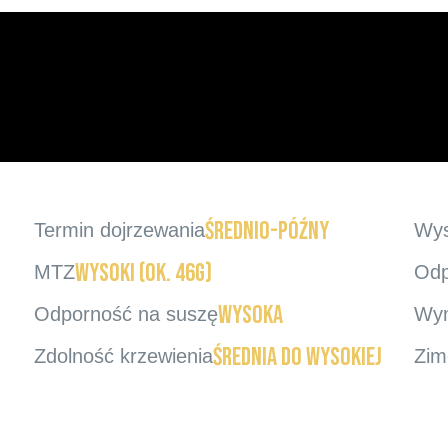
średnio-późny
Termin dojrzewania
Wys
wysoki (ok. 46g)
MTZ
Odp
wysoka
Odporność na suszę
Wym
średnia do wysokiej
Zdolność krzewienia
Zim