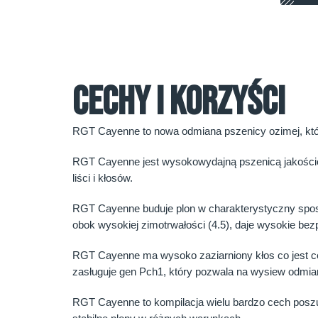
CECHY I KORZYŚCI
RGT Cayenne to nowa odmiana pszenicy ozimej, która 
RGT Cayenne jest wysokowydajną pszenicą jakościow
liści i kłosów.
RGT Cayenne buduje plon w charakterystyczny sposó
obok wysokiej zimotrwałości (4.5), daje wysokie be
RGT Cayenne ma wysoko zaziarniony kłos co jest ce
zasługuje gen Pch1, który pozwala na wysiew odmi
RGT Cayenne to kompilacja wielu bardzo cech poszu