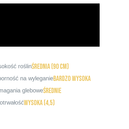
średnia (90 cm)
okość roślin
bardzo wysoka
orność na wyleganie
średnie
agania glebowe
wysoka (4,5)
otrwałość