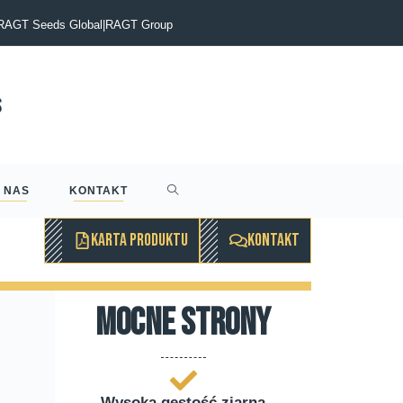
 odmian sorgo na Dniu Sorgo RAGT w Tominach
RAGT Seeds Global
|
RAGT Group
 NAS
KONTAKT
KARTA PRODUKTU
KONTAKT
mocne strony
Wysoka gęstość ziarna