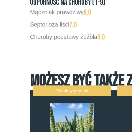
ODPORNOŚĆ NA CHOROBY (1-9)
9,0
Mączniak prawdziwy
7,0
Septorioza liści
9,0
Choroby podstawy źdźbła
MOŻESZ BYĆ TAKŻE 
Podobny produkt