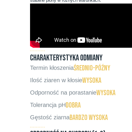
stabilne plony w różnych warunkach.
CHARAKTERYSTYKA ODMIANY
średnio-późny
Termin kłoszenia
wysoka
Ilość ziaren w kłosie
wysoka
Odporność na porastanie
dobra
Tolerancja pH
bardzo wysoka
Gęstość ziarna