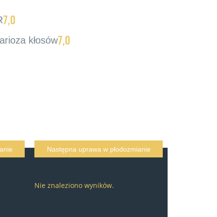
7,0
R
7,0
arioza kłosów
anie
Następna uprawa w płodozmianie
Nie znaleziono wyników.