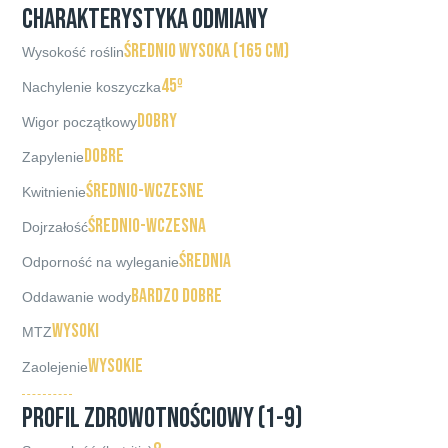
CHARAKTERYSTYKA ODMIANY
średnio wysoka (165 cm)
Wysokość roślin
45º
Nachylenie koszyczka
dobry
Wigor początkowy
dobre
Zapylenie
średnio-wczesne
Kwitnienie
średnio-wczesna
Dojrzałość
średnia
Odporność na wyleganie
bardzo dobre
Oddawanie wody
wysoki
MTZ
wysokie
Zaolejenie
PROFIL ZDROWOTNOŚCIOWY (1-9)