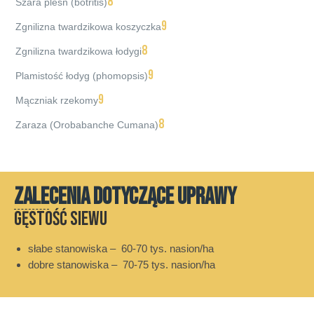
8
Szara pleśń (botritis)
9
Zgnilizna twardzikowa koszyczka
8
Zgnilizna twardzikowa łodygi
9
Plamistość łodyg (phomopsis)
9
Mączniak rzekomy
8
Zaraza (Orobabanche Cumana)
ZALECENIA DOTYCZĄCE UPRAWY
Gęstość siewu
słabe stanowiska – 60-70 tys. nasion/ha
dobre stanowiska – 70-75 tys. nasion/ha