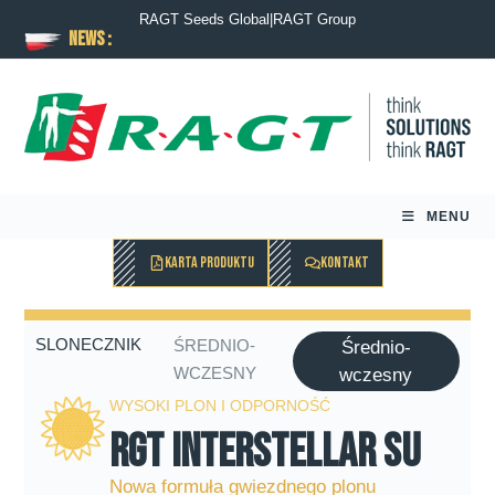
RAGT Seeds Global
|
RAGT Group
News :
MENU
KARTA PRODUKTU
KONTAKT
SLONECZNIK
ŚREDNIO-
Średnio-
WCZESNY
wczesny
WYSOKI PLON I ODPORNOŚĆ
RGT Interstellar SU
Nowa formuła gwiezdnego plonu