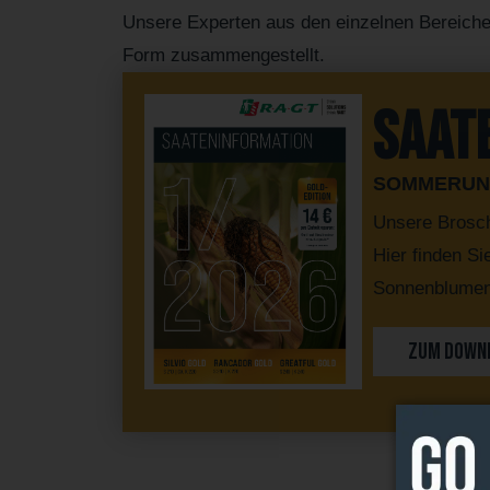
Unsere Experten aus den einzelnen Bereiche
Form zusammengestellt.
Saat
SOMMERUNG
Unsere Brosc
Hier finden Si
Sonnenblumen
ZUM DOWN