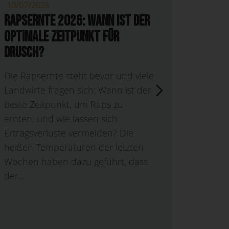
10/07/2026
01/07/
Rapsernte 2026: Wann ist der
Der Z
optimale Zeitpunkt für
zieht 
Drusch?
Der eta
ab dem
Die Rapsernte steht bevor und viele
Website
Landwirte fragen sich: Wann ist der
für die
beste Zeitpunkt, um Raps zu
Nachric
ernten, und wie lassen sich
bei RA
Ertragsverluste vermeiden? Die
bestell
heißen Temperaturen der letzten
Webshop
Wochen haben dazu geführt, dass
Saatgut.
der...