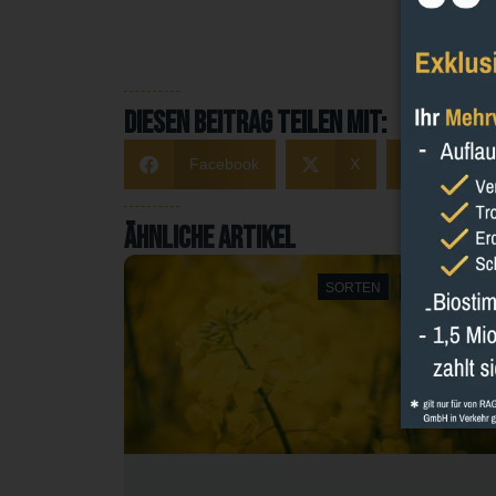
Diesen Beitrag teilen mit:
Facebook
X
Linked
Ähnliche Artikel
SORGHUM
SORTEN
WINTERRAP