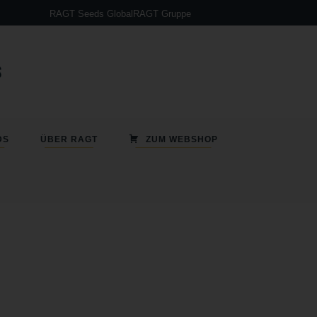
RAGT Seeds Global
RAGT Gruppe
Sorghumanbau – So funktioniert`s!
DS
ÜBER RAGT
ZUM WEBSHOP