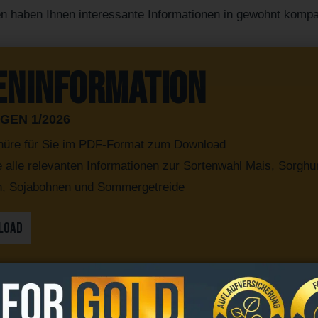
n haben Ihnen interessante Informationen in gewohnt kompa
eninformation
EN 1/2026
hüre für Sie im PDF-Format zum Download
e alle relevanten Informationen zur Sortenwahl Mais, Sorgh
, Sojabohnen und Sommergetreide
LOAD