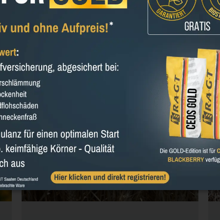
In
Email
S
NACHHALTIGKEIT
NEWS
UNTERNEHMEN