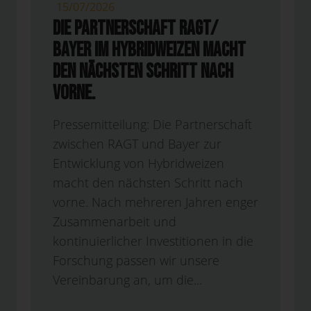
15/07/2026
Die Partnerschaft RAGT/
Bayer im Hybridweizen macht
den nächsten Schritt nach
vorne.
Pressemitteilung: Die Partnerschaft
zwischen RAGT und Bayer zur
Entwicklung von Hybridweizen
macht den nächsten Schritt nach
vorne. Nach mehreren Jahren enger
Zusammenarbeit und
kontinuierlicher Investitionen in die
Forschung passen wir unsere
Vereinbarung an, um die...