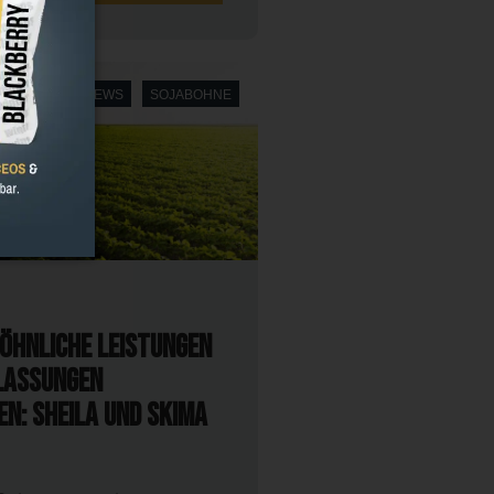
VATIONEN
NEWS
SOJABOHNE
öhnliche Leistungen
lassungen
n: SHEILA und SKIMA