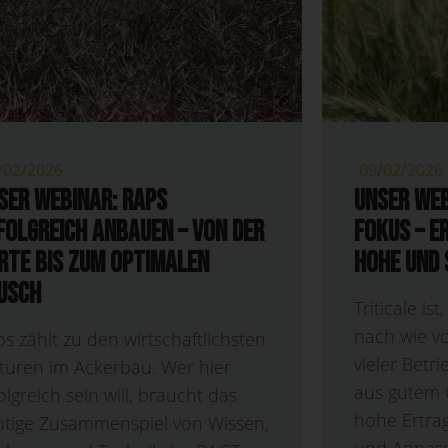
/02/2026
09/02/2026
ser Webinar: Raps
Unser Web
folgreich anbauen – Von der
Fokus – E
rte bis zum optimalen
hohe und 
usch
Triticale ist
nach wie vo
s zählt zu den wirtschaftlichsten
vieler Betr
turen im Ackerbau. Wer hier
aus gutem G
olgreich sein will, braucht das
hohe Ertrag
chtige Zusammenspiel von Wissen,