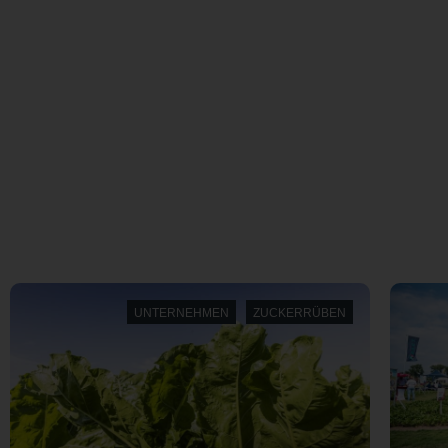
Aktuelles
AKTUELLE
NEWS
UND WEITERE
RAGT POST
UNTERNEHMEN
ZUCKERRÜBEN