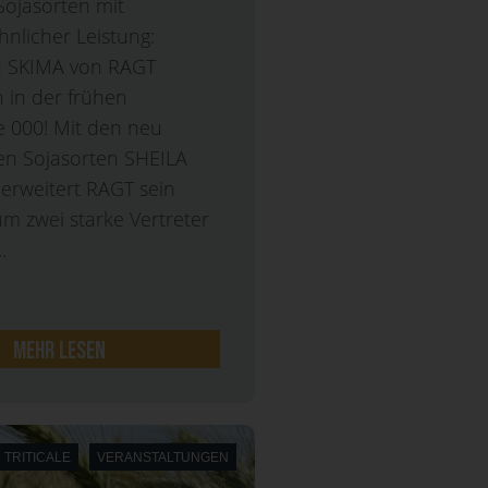
Sojasorten mit
nlicher Leistung:
d SKIMA von RAGT
 in der frühen
e 000! Mit den neu
en Sojasorten SHEILA
erweitert RAGT sein
m zwei starke Vertreter
.
mehr lesen
TRITICALE
VERANSTALTUNGEN