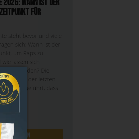
 2026: Wann ist der
Zeitpunkt für
te steht bevor und viele
ragen sich: Wann ist der
punkt, um Raps zu
 wie lassen sich
uste vermeiden? Die
peraturen der letzten
en dazu geführt, dass
mehr lesen