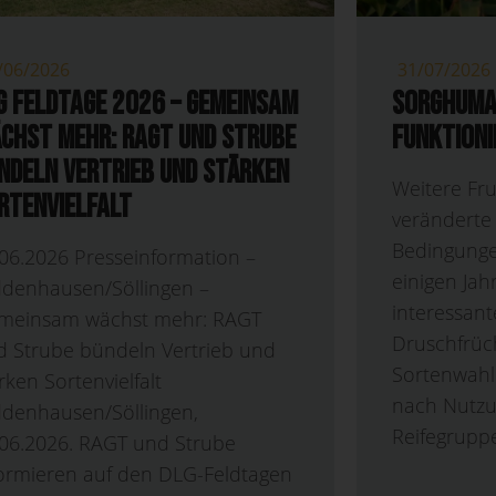
/06/2026
31/07/2026
G Feldtage 2026 – Gemeinsam
Sorghuma
chst mehr: RAGT und Strube
funktioni
ndeln Vertrieb und stärken
Weitere Fr
rtenvielfalt
veränderte 
Bedingung
06.2026 Presseinformation –
einigen Jah
ddenhausen/Söllingen –
interessant
meinsam wächst mehr: RAGT
Druschfrüch
d Strube bündeln Vertrieb und
Sortenwahl s
rken Sortenvielfalt
nach Nutzu
ddenhausen/Söllingen,
Reifegruppe
.06.2026. RAGT und Strube
formieren auf den DLG-Feldtagen