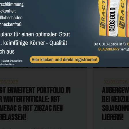
NEWS
TRITICALE
INNO
/03/2026
02/03/2026
GT erweitert Portfolio in
Außergew
r Wintertriticale: RGT
bei Neuzu
MEBAC & RGT ZIGZAC neu
Sojabohne
gelassen!
liefern!