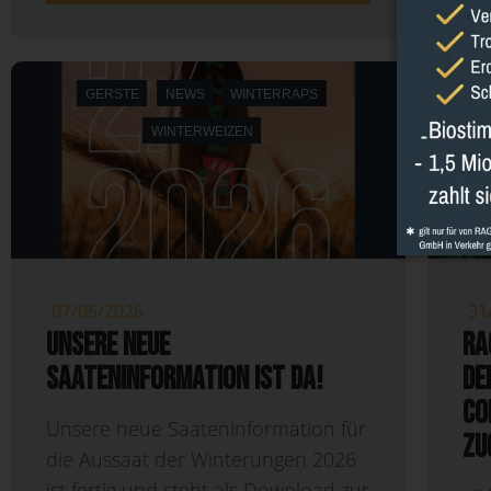
GERSTE
NEWS
WINTERRAPS
WINTERWEIZEN
07/05/2026
31
Unsere neue
RA
Saateninformation ist da!
de
CO
Unsere neue Saateninformation für
zu
die Aussaat der Winterungen 2026
ist fertig und steht als Download zur