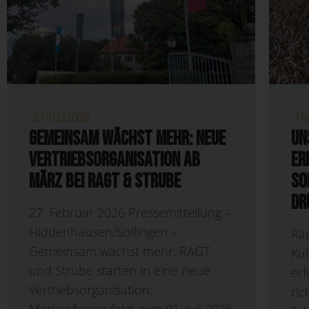
27/02/2026
16
Gemeinsam wächst mehr: Neue
Un
Vertriebsorganisation ab
er
März bei RAGT & Strube
So
Dr
27. Februar 2026 Pressemitteilung –
Hiddenhausen/Söllingen –
Rap
Gemeinsam wächst mehr: RAGT
Kul
und Strube starten in eine neue
erf
Vertriebsorganisation:
ri