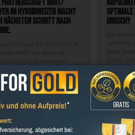
e Partnerschaft RAGT/
Rapsernte
yer im Hybridweizen macht
optimale 
n nächsten Schritt nach
Drusch?
rne.
Die Rapsern
Landwirte f
ssemitteilung: Die Partnerschaft
beste Zeit
ischen RAGT und Bayer zur
ernten, und
twicklung von Hybridweizen
Ertragsverl
cht den nächsten Schritt nach
heißen Tem
rne. Nach mehreren Jahren enger
Wochen hab
sammenarbeit und
der...
tinuierlicher Investitionen in die
rschung passen wir unsere
einbarung an, um die...
mehr lesen