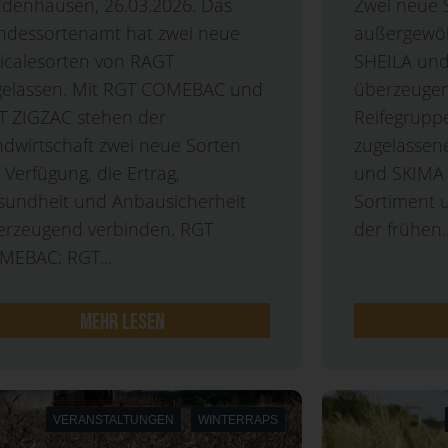
ddenhausen, 26.03.2026. Das
Zwei neue 
ndessortenamt hat zwei neue
außergewöh
ticalesorten von RAGT
SHEILA un
gelassen. Mit RGT COMEBAC und
überzeugen
T ZIGZAC stehen der
Reifegrupp
dwirtschaft zwei neue Sorten
zugelassen
 Verfügung, die Ertrag,
und SKIMA 
sundheit und Anbausicherheit
Sortiment u
erzeugend verbinden. RGT
der frühen..
MEBAC: RGT...
mehr lesen
VERANSTALTUNGEN
WINTERRAPS