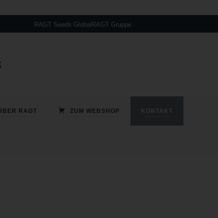
Sorghumanbau – So funktioniert`s!
RAGT Seeds Global
RAGT Gruppe
ÜBER RAGT
ZUM WEBSHOP
KONTAKT