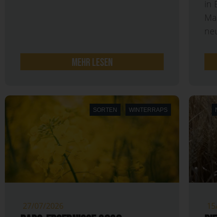
in
Ma
neu
mehr lesen
SORTEN
WINTERRAPS
27/07/2026
15