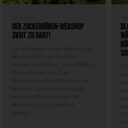
01/07/2026
18
Der Zuckerrüben-Webshop
DL
zieht zu RAGT!
wä
bü
Der etablierte Strube Webshop ist
So
ab dem 01.07. auf der RAGT
Website erreichbar – ausschließlich
17.
für die Zuckerrübe. Gute
Hi
Nachrichten: Ab jetzt können Sie
Ge
bei RAGT Zuckerrüben-Saatgut
un
bestellen! Wichtig hierbei: Im
stä
Webshop ist ausschließlich
Hi
Saatgut...
17
in