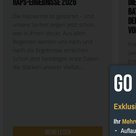
Raps-Ergebnisse 2026
Di
Ba
Die Rapsernte ist gestartet – und
de
unsere Sorten zeigen jetzt schon,
vo
was in ihnen steckt. Aus allen
Regionen werden uns nach und
Pre
nach die Ergebnisse erreichen.
zw
Schon jetzt bestätigen erste Daten
En
die Stärken unserer Vielfalt:...
ma
vo
Zu
kon
Fo
Ver
mehr lesen