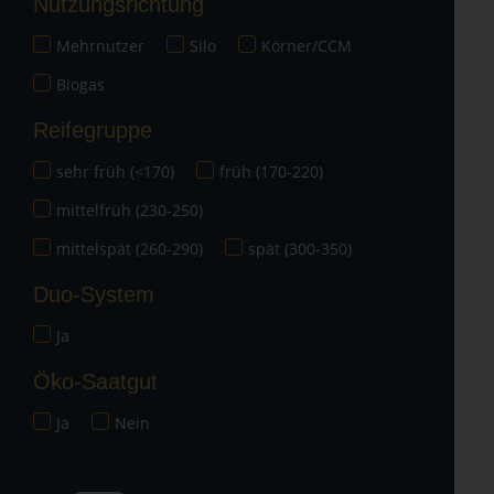
Nutzungsrichtung
Mehrnutzer
Silo
Körner/CCM
Biogas
Reifegruppe
sehr früh (<170)
früh (170-220)
mittelfrüh (230-250)
mittelspät (260-290)
spät (300-350)
Duo-System
Ja
Öko-Saatgut
Ja
Nein