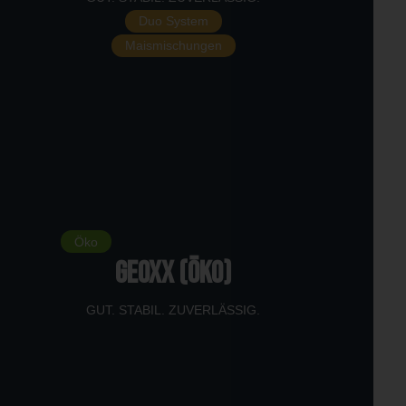
Duo System
Maismischungen
Öko
GEOXX (Öko)
GUT. STABIL. ZUVERLÄSSIG.