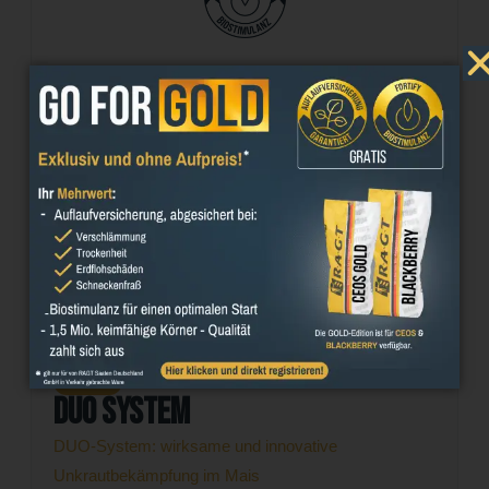
MAIS
Fortify Biostimulanz
Schutz und Extrapower fürs Saatgut
MAIS
Duo System
DUO-System: wirksame und innovative
Unkrautbekämpfung im Mais