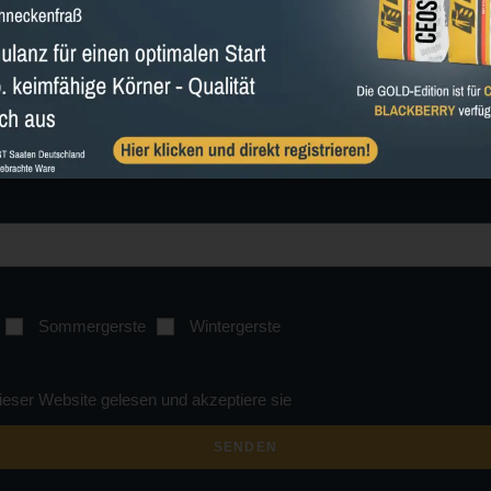
Mobilfunknummer
Sommergerste
Wintergerste
ieser Website gelesen und akzeptiere sie
SENDEN