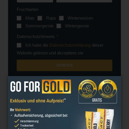
Fruchtarten
Mais
Raps
Winterweizen
Sommergerste
Wintergerste
Datenschutzhinweis
Ich habe die
Datenschutzerklärung
dieser
Website gelesen und akzeptiere sie
SENDEN
Teilen Sie diese Veranstaltung auf :
Facebook
Twitter
LinkedIn
Email