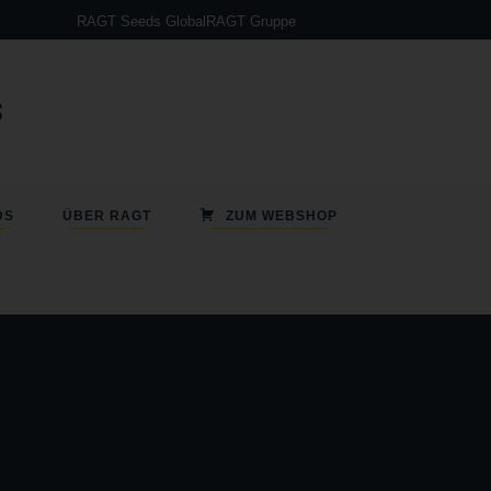
RAGT Seeds Global
RAGT Gruppe
Sorghumanbau – So funktioniert`s!
DS
ÜBER RAGT
ZUM WEBSHOP