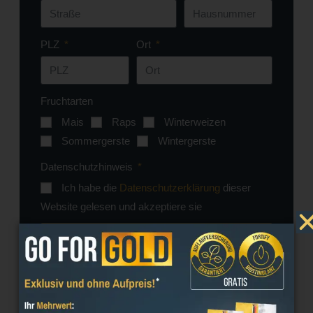
PLZ
Ort
Fruchtarten
Mais
Raps
Winterweizen
Sommergerste
Wintergerste
Datenschutzhinweis
Ich habe die
Datenschutzerklärung
dieser
Website gelesen und akzeptiere sie
SENDEN
Teilen Sie diese Veranstaltung auf :