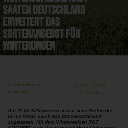
Saaten Deutschland
erweitert das
Sortenangebot für
Winterungen
Veröffentlicht am
Durum
,
Gerste
,
09/04/2024
Winterweizen
Am 22.03.2024 wurden erneut neue Sorten der
Firma RAGT durch das Bundessortenamt
zugelassen. Mit dem Winterweizen RGT
KONZERT steht die ertragsstärkste Liniensorte