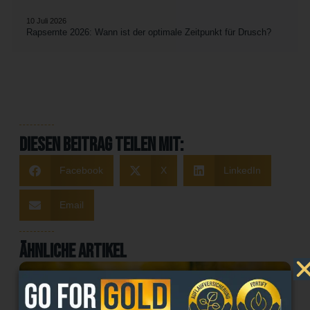
10 Juli 2026
Rapsernte 2026: Wann ist der optimale Zeitpunkt für Drusch?
Diesen Beitrag teilen mit:
Facebook
X
LinkedIn
Email
Ähnliche Artikel
SORTEN
WINTERRAPS