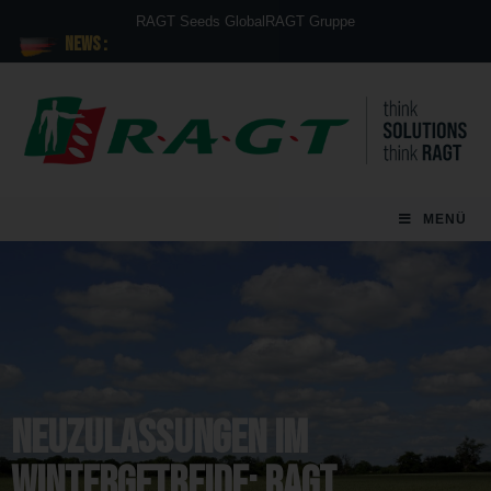
RAGT Seeds Global
RAGT Gruppe
News :
MENÜ
Neuzulassungen im
Wintergetreide: RAGT