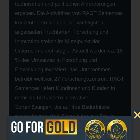
technischen und politischen Anforderungen
ergeben. Die Aktivitäten von RAGT Semences
konzentrieren sich auf die wichtigsten
angebauten Fruchtarten. Forschung und
Innovation stehen im Mittelpunkt der
Unternehmensstrategie. Aktuell werden ca. 18
% des Umsatzes in Forschung und
Entwicklung investiert; das Unternehmen
betreibt weltweit 27 Forschungszentren. RAGT
Semences liefert Kundinnen und Kunden in
mehr als 60 Ländern innovative
Sortenlösungen, die auf ihre Bedürfnisse
zugeschnitten sind. Diese Nähe zur Praxis,
der entschlossene Innovationsansatz und die
engen Beziehungen zu Vertriebspartnern