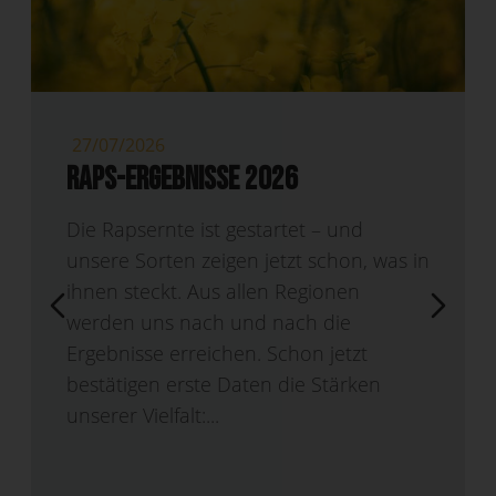
15/07/2026
Die Partnerschaft RAGT/ Bayer im
Hybridweizen macht den nächsten
Schritt nach vorne.
was in
Pressemitteilung: Die Partnerschaft
zwischen RAGT und Bayer zur
Entwicklung von Hybridweizen macht
den nächsten Schritt nach vorne. Nach
mehreren Jahren enger
Zusammenarbeit und kontinuierlicher
Investitionen in die Forschung passen