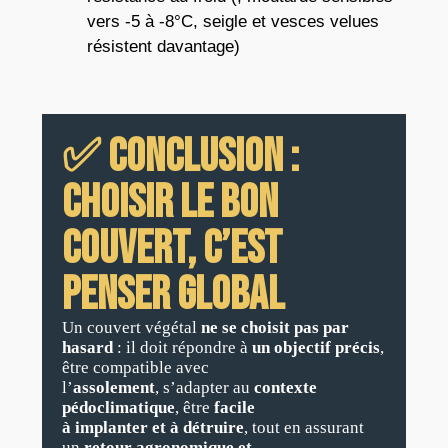
vers -5 à -8°C, seigle et vesces velues
résistent davantage)
✅ Conclusion :
choisir le bon
couvert, c’est
penser global
Un couvert végétal
ne se choisit pas par
hasard
: il doit répondre à
un objectif précis
,
être compatible avec
l’
assolement
, s’adapter au
contexte
pédoclimatique
, être
facile
à implanter et à détruire
, tout en assurant
un
retour agronomique et