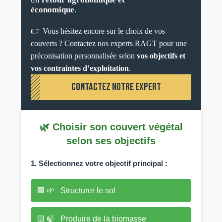
économique
.
👉
Vous hésitez encore sur le choix de vos
couverts ? Contactez nos experts RAGT pour une
préconisation personnalisée selon
vos objectifs et
vos contraintes d’exploitation
.
CONTACTEZ NOTRE EXPERT
🌿 Choisir son couvert végétal
selon ses objectifs
1. Sélectionnez votre objectif principal :
🟩
🌱
Structurer le sol
🟨
🍃
Produire de la biomasse