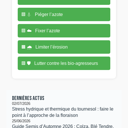
🟦
💧
Piéger l’azote
🟦
☁️
Fixer l’azote
🟫
🌧️
Limiter l’érosion
🟥
🛡️
Lutter contre les bio-agresseurs
Dernières actus
02/07/2026
Stress hydrique et thermique du tournesol : faire le
point à l’approche de la floraison
25/06/2026
Guide Semis d’Automne 2026 : Colza, Blé Tendre,