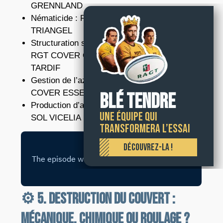
GRENNLAND
Nématicide : RGT NEMA REDUX / RGT
TRIANGEL
Structuration sol : RGT COVER BOOST /
RGT COVER OPTIMUM / RGT COVER
TARDIF
Gestion de l’azote : RGT COVER MAX / RGT
COVER ESSENTIEL
BLÉ TENDRE
Production d’azote : RGT SOL NITRO / RGT
Une équipe qui
SOL VICELIA
transformera l’essai
DÉCOUVREZ-LA !
⚙️ 5. Destruction du couvert :
mécanique, chimique ou roulage ?