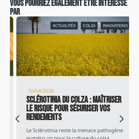
Vous pourriez également être intéressé
par
ACTUALITÉS
COLZA
INNOVATIONS
10/04/2026
Sclérotinia du Colza : Maîtriser
le risque pour sécuriser vos
rendements
Le Sclérotinia reste la menace pathogène
numéro un pour la culture du colza.