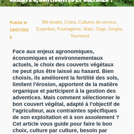
Blé tendre
,
Colza
,
Cultures de service
,
Publié le
Expertise
,
Fourragères
,
Maïs
,
Orge
,
Sorgho
,
16/07/202
Tournesol
5
Face aux enjeux agronomiques,
économiques et environnementaux
actuels,
le choix des couverts végétaux
ne peut plus être laissé au hasard. Bien
choisis, ils améliorent la fertilité des sols,
limitent l’érosion, apportent de la matière
organique et participent à la gestion des
adventices. Mais comment sélectionner
le
bon couvert végétal
, adapté à
l’objectif de
l’agriculteur, aux contraintes spécifiques
de son exploitation
et à son
assolement
?
Cet article vous guide pour faire le bon
choix, culture par culture, besoin par