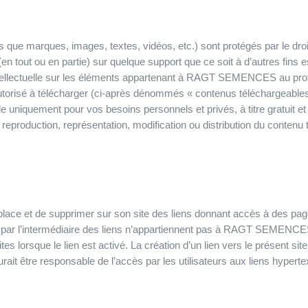
ue marques, images, textes, vidéos, etc.) sont protégés par le droit de
n tout ou en partie) sur quelque support que ce soit à d’autres fins est
tellectuelle sur les éléments appartenant à RAGT SEMENCES au profit
autorisé à télécharger (ci-après dénommés « contenus téléchargeables
le uniquement pour vos besoins personnels et privés, à titre gratuit et
ute reproduction, représentation, modification ou distribution du contenu 
ce et de supprimer sur son site des liens donnant accès à des page
r par l’intermédiaire des liens n’appartiennent pas à RAGT SEMEN
es lorsque le lien est activé. La création d’un lien vers le présent si
re responsable de l’accès par les utilisateurs aux liens hypertext