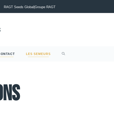
otinia du Colza : Maîtriser le risque pour sécuriser vos rendements
RAGT Seeds Global
|
Groupe RAGT
CONTACT
LES SEMEURS
ons