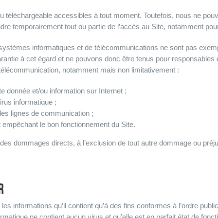
nu téléchargeable accessibles à tout moment. Toutefois, nous ne pouvo
e temporairement tout ou partie de l’accès au Site, notamment pou
es systèmes informatiques et de télécommunications ne sont pas exemp
antie à cet égard et ne pouvons donc être tenus pour responsables d
 télécommunication, notamment mais non limitativement :
 donnée et/ou information sur Internet ;
irus informatique ;
 des lignes de communication ;
t empêchant le bon fonctionnement du Site.
des dommages directs, à l’exclusion de tout autre dommage ou préjud
R
 les informations qu’il contient qu’à des fins conformes à l’ordre pub
ormatique ne contient aucun virus et qu’elle est en parfait état de fo