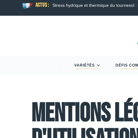
ACTUS :
ison
Guide Semis d’Automne 2026 : Colza, Blé 
VARIÉTÉS
DÉFIS CO
Mentions lé