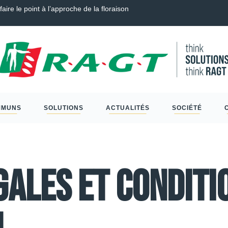
Tendre, Couverts, Céréales à paille et Protéagineux…
Sclér
MMUNS
SOLUTIONS
ACTUALITÉS
SOCIÉTÉ
gales et conditi