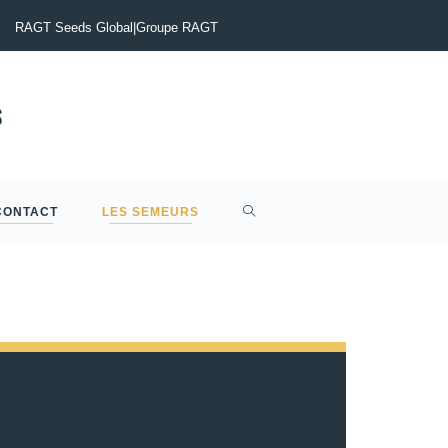
Semis d’Automne 2026 : Colza, Blé Tendre, Couverts, Céréales à pail
RAGT Seeds Global
|
Groupe RAGT
CONTACT
LES SEMEURS