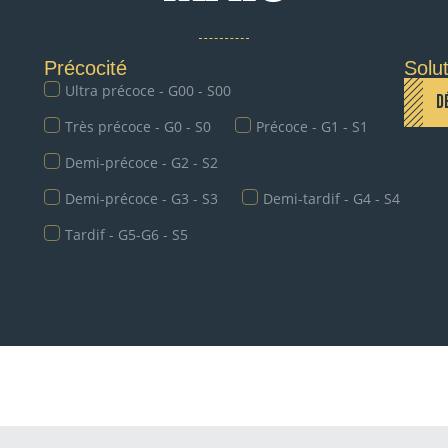
Précocité
Solu
Ultra précoce - G00 - S00
D
Très précoce - G0 - S0
Précoce - G1 - S1
Demi-précoce - G2 - S2
Demi-précoce - G3 - S3
Demi-tardif - G4 - S4
Tardif - G5-G6 - S5