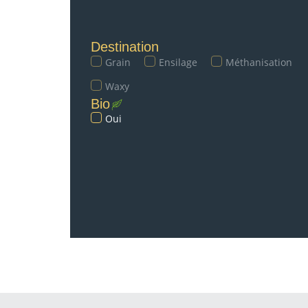
Destination
Grain
Ensilage
Méthanisation
Waxy
Bio
Oui