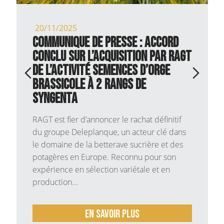
22/08/2025
E PRESSE : Accord
RGT EROS et RGT KEO
acquisition par RAGT
nouvelles variétés
 semences d’orge
rejoignent l’équip
2 rangs de
RAGT
Le colza au cœur de l’inno
colza occupe une place st
noncer le rachat définitif
assolements des agriculteu
nque, un acteur clé dans
européens. Culture oléagi
betterave sucrière et des
rentable et utile à l’équili
ope. Reconnu pour son
contribue...
ction variétale et en
savoir plus
En savoir 