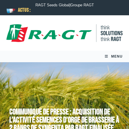
RAGT Seeds Global
|
Groupe RAGT
ACTUS :
MENU
COMMUNIQUE DE PRESSE : Acquisition de
l’activité semences d’orge de brasserie à
2 rangs de Syngenta par RAGT finalisée