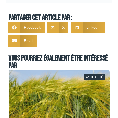
Partager cet article par :
Facebook
X
LinkedIn
Email
Vous pourriez également être intéressé
par
ACTUALITÉ
ACTUALITÉ
COLZA
EXPER
SOLUTIO