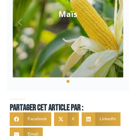
Maïs
Partager cet article par :
Facebook
X
LinkedIn
Email