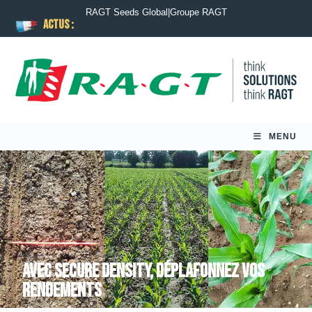
RAGT Seeds Global
|
Groupe RAGT
ACTUS :
MENU
Avec Secure Density, déplafonnez vos
rendements