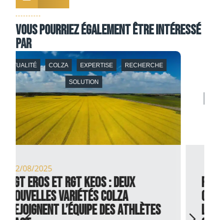
Vous pourriez également être intéressé
par
ACTUALITÉS
BLÉ TENDRE
COLZA
CULTURES DE SERVICE
EXPERTISE
FOURRAGÈRES
MAÏS
ORGE
SORGHO
TOURNESOL
ZERO SOL NU
16/07/2025
Faire le bon choix de ses
couverts végétaux : comment
les choisir selon ses objectifs,