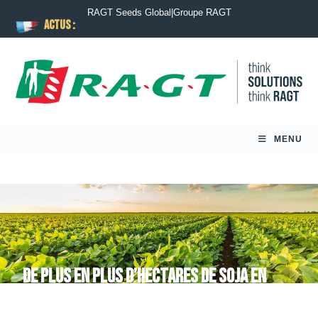
RAGT Seeds Global
|
Groupe RAGT
ACTUS :
MENU
De plus en plus d’hectares de soja en
Europe