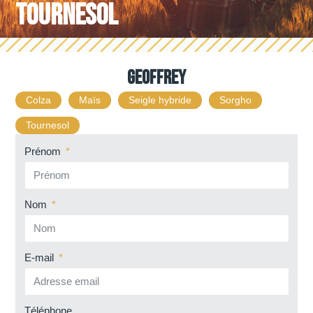
Tournesol
Geoffrey
Colza
Maïs
Seigle hybride
Sorgho
Tournesol
Prénom
Nom
E-mail
Téléphone