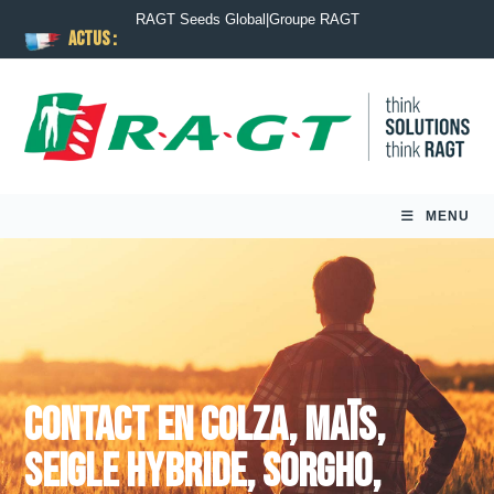
RAGT Seeds Global
|
Groupe RAGT
ACTUS :
MENU
Contact en
Colza
,
Maïs
,
Seigle hybride
,
Sorgho
,