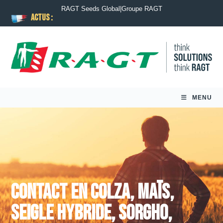
RAGT Seeds Global
|
Groupe RAGT
ACTUS :
MENU
Contact en
Colza
,
Maïs
,
Seigle hybride
,
Sorgho
,