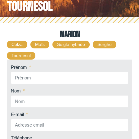
Tournesol
Marion
Colza
Maïs
Seigle hybride
Sorgho
Tournesol
Prénom
Nom
E-mail
Téléphone