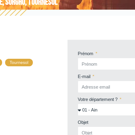
e
,
Sorgho
,
Tournesol
Prénom
Tournesol
E-mail
Votre département ?
Objet