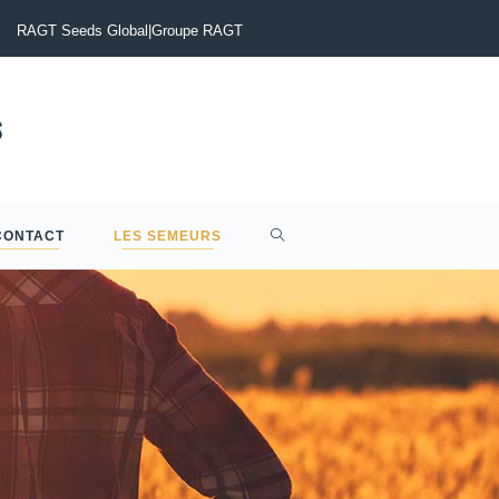
lérotinia du Colza : Maîtriser le risque pour sécuriser vos rendements
RAGT Seeds Global
|
Groupe RAGT
CONTACT
LES SEMEURS