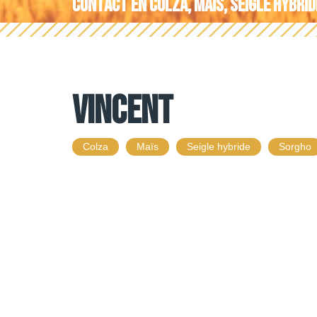
Contact en
Colza
,
Maïs
,
Seigle hybrid
Vincent
Colza
Maïs
Seigle hybride
Sorgho