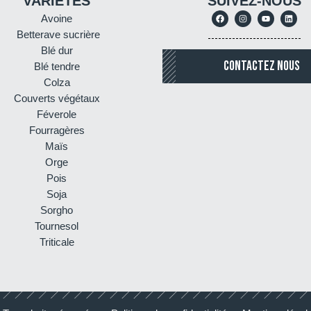
VARIÉTÉS
SUIVEZ-NOUS
Avoine
Betterave sucrière
Blé dur
CONTACTEZ NOUS
Blé tendre
Colza
Couverts végétaux
Féverole
Fourragères
Maïs
Orge
Pois
Soja
Sorgho
Tournesol
Triticale