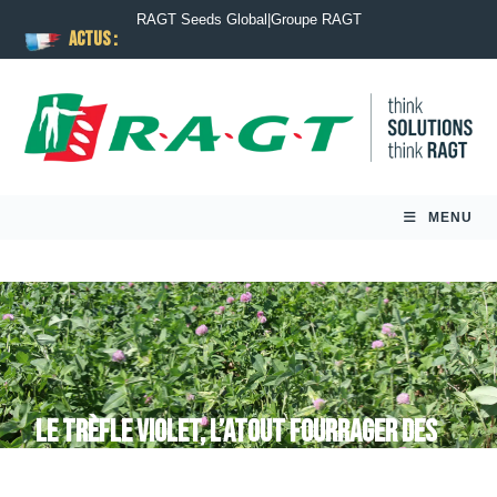
RAGT Seeds Global
|
Groupe RAGT
ACTUS :
MENU
Le trèfle violet, l’atout fourrager des
jeunes prairies