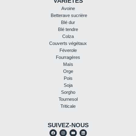
VARIÉTÉS
Avoine
Betterave sucrière
Blé dur
Blé tendre
Colza
Couverts végétaux
Féverole
Fourragères
Maïs
Orge
Pois
Soja
Sorgho
Tournesol
Triticale
SUIVEZ-NOUS