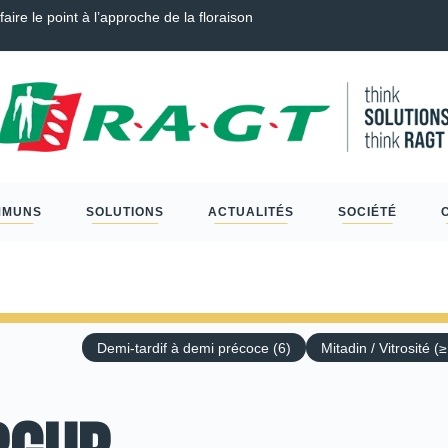
Guide Semis d’Automne 2026 : Colza, Blé Tendre, Couverts, Céréales 
MMUNS
SOLUTIONS
ACTUALITÉS
SOCIÉTÉ
Demi-tardif à demi précoce (6)
Mitadin / Vitrosité (≥