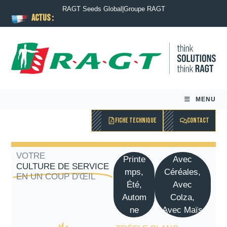
RAGT Seeds Global
|
Groupe RAGT
ACTUS :
MENU
FICHE TECHNIQUE
CONTACT
VOTRE
Printe
Avec
CULTURE DE SERVICE
mps,
Céréales,
EN UN COUP D'ŒIL
Été,
Avec
Autom
Colza,
ne
Avec Maïs